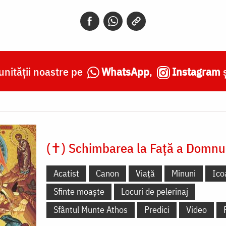
nității noastre pe
WhatsApp
,
Instagram
(✝) Schimbarea la Față a Domnu
Acatist
Canon
Viață
Minuni
Ico
Sfinte moaște
Locuri de pelerinaj
Sfântul Munte Athos
Predici
Video