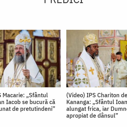
S Macarie: „Sfântul
(Video) IPS Chariton d
an Iacob se bucură că
Kananga: „Sfântul Ioan
nat de pretutindeni”
alungat frica, iar Dum
apropiat de dânsul”