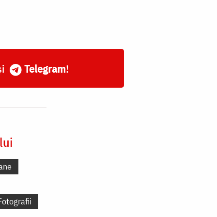
și
Telegram
!
lui
ane
Fotografii