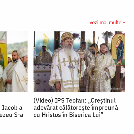
vezi mai multe »
e
(Video) IPS Teofan: „Creștinul
 Iacob a
adevărat călătorește împreună
nezeu S-a
cu Hristos în Biserica Lui”