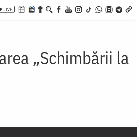
LIVE
06
area „Schimbării la