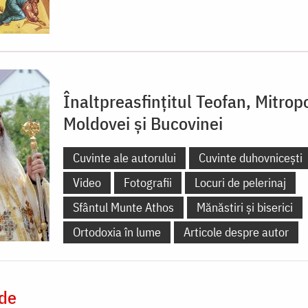
Înaltpreasfințitul Teofan, Mitropo
Moldovei și Bucovinei
Cuvinte ale autorului
Cuvinte duhovnicești
Video
Fotografii
Locuri de pelerinaj
Sfântul Munte Athos
Mănăstiri și biserici
Ortodoxia în lume
Articole despre autor
 de