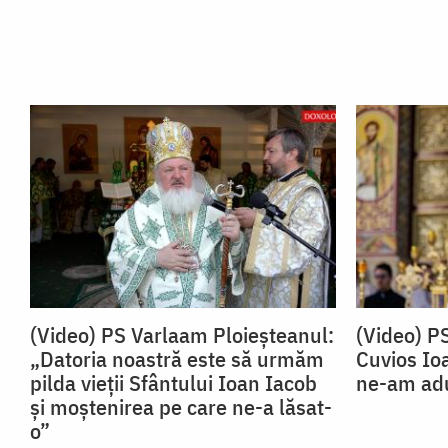
(Video) PS Varlaam Ploieșteanul:
(Video) P
„Datoria noastră este să urmăm
Cuvios Io
pilda vieții Sfântului Ioan Iacob
ne-am adu
și moștenirea pe care ne-a lăsat-
o”