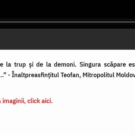
de la trup și de la demoni. Singura scăpare e
..” - Înaltpreasfințitul Teofan, Mitropolitul Moldo
imaginii, click aici.