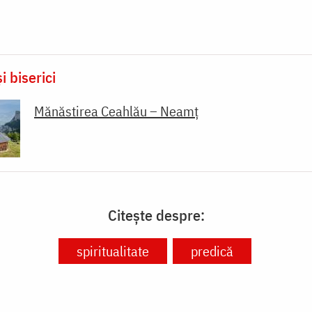
i biserici
Mănăstirea Ceahlău – Neamț
Citește despre:
spiritualitate
predică