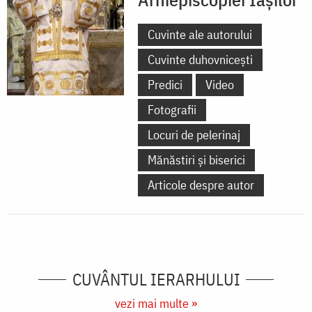
Cuvinte ale autorului
Cuvinte duhovnicești
Predici
Video
Fotografii
Locuri de pelerinaj
Mănăstiri și biserici
Articole despre autor
CUVÂNTUL IERARHULUI
vezi mai multe »