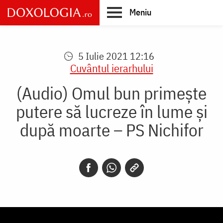
Skip
Meniu
to
main
Main
content
navigation
5 Iulie 2021 12:16
Cuvântul ierarhului
(Audio) Omul bun primește
putere să lucreze în lume și
după moarte – PS Nichifor