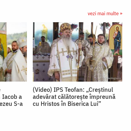
vezi mai multe »
e
(Video) IPS Teofan: „Creștinul
 Iacob a
adevărat călătorește împreună
nezeu S-a
cu Hristos în Biserica Lui”