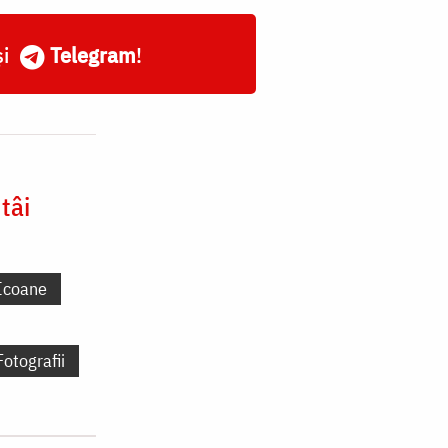
și
Telegram
!
tâi
Icoane
Fotografii