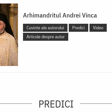
Arhimandritul Andrei Vinca
Cuvinte ale autorului
Predici
Video
Articole despre autor
PREDICI