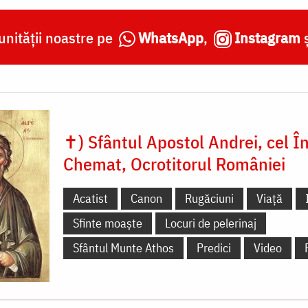
nității noastre pe
WhatsApp
,
Instagram
✝) Sfântul Apostol Andrei, cel În
Chemat, Ocrotitorul României
Acatist
Canon
Rugăciuni
Viață
Sfinte moaște
Locuri de pelerinaj
Sfântul Munte Athos
Predici
Video