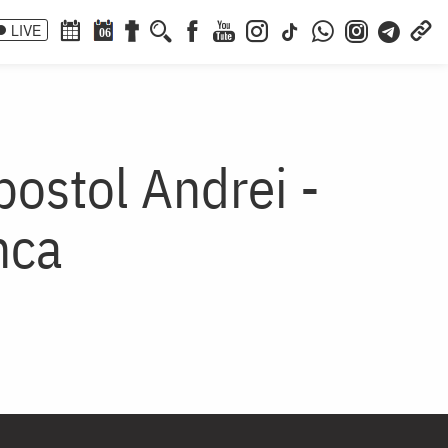
LIVE
06
postol Andrei -
nca