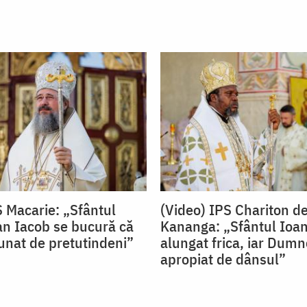
S Macarie: „Sfântul
(Video) IPS Chariton d
an Iacob se bucură că
Kananga: „Sfântul Ioan
nat de pretutindeni”
alungat frica, iar Dum
apropiat de dânsul”