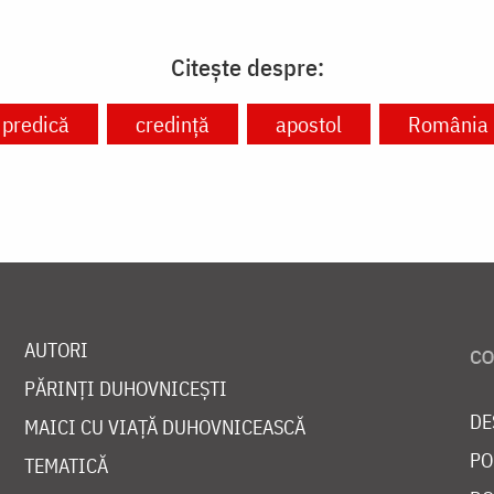
Citește despre:
predică
credință
apostol
România
AUTORI
PĂRINȚI DUHOVNICEȘTI
DE
MAICI CU VIAȚĂ DUHOVNICEASCĂ
PO
TEMATICĂ