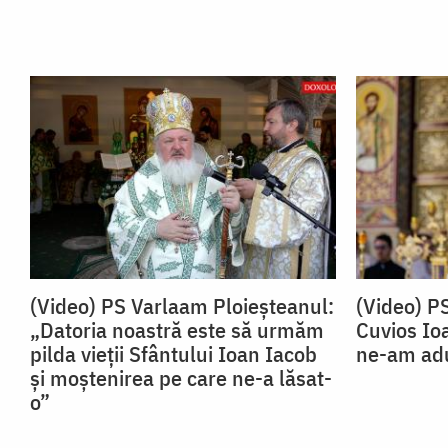
(Video) PS Varlaam Ploieșteanul:
(Video) P
„Datoria noastră este să urmăm
Cuvios Io
pilda vieții Sfântului Ioan Iacob
ne-am adu
și moștenirea pe care ne-a lăsat-
o”