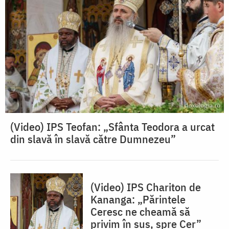
(Video) IPS Teofan: „Sfânta Teodora a urcat
din slavă în slavă către Dumnezeu”
(Video) IPS Chariton de
Kananga: „Părintele
Ceresc ne cheamă să
privim în sus, spre Cer”