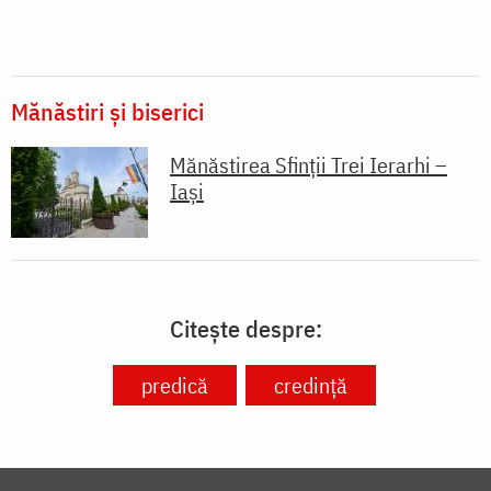
Mănăstiri și biserici
Mănăstirea Sfinții Trei Ierarhi –
Iași
Citește despre:
predică
credință