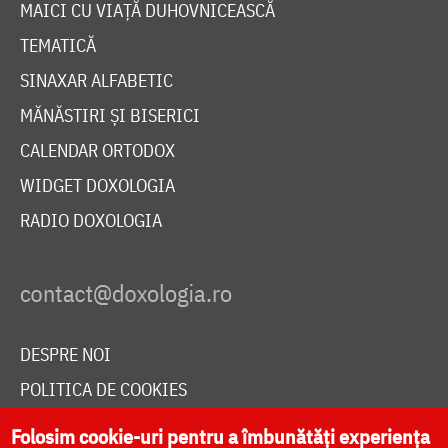
MAICI CU VIAȚĂ DUHOVNICEASCĂ
TEMATICĂ
SINAXAR ALFABETIC
MĂNĂSTIRI ȘI BISERICI
CALENDAR ORTODOX
WIDGET DOXOLOGIA
RADIO DOXOLOGIA
DESPRE NOI
POLITICA DE COOKIES
DONEAZĂ ONLINE PENTRU CATEDRALA NAȚIONALĂ
Folosim cookie-uri pentru a îmbunătăți experiența