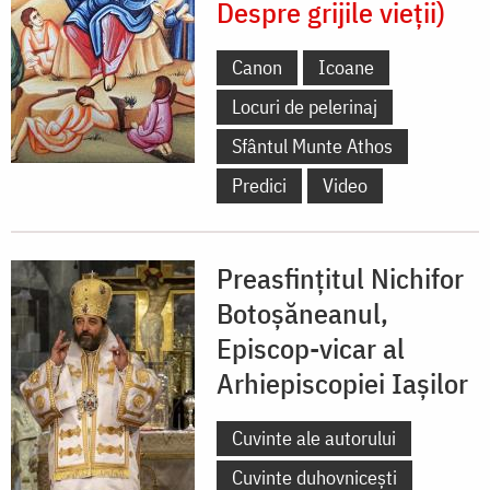
Despre grijile vieții)
Canon
Icoane
Locuri de pelerinaj
Sfântul Munte Athos
Predici
Video
Preasfințitul Nichifor
Botoșăneanul,
Episcop-vicar al
Arhiepiscopiei Iașilor
Cuvinte ale autorului
Cuvinte duhovnicești