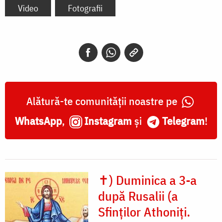
Video
Fotografii
Alătură-te comunității noastre pe
WhatsApp
,
Instagram
și
Telegram
!
✝) Duminica a 3-a
după Rusalii (a
Sfinților Athoniți.