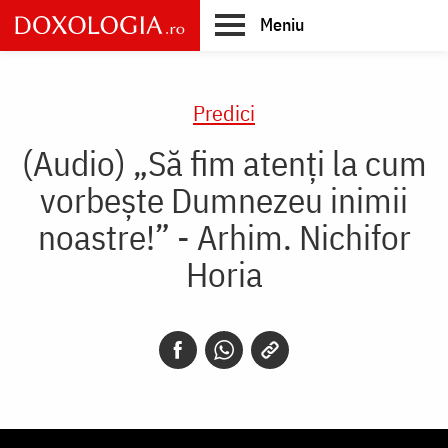
Skip
Meniu
to
main
Main
content
navigation
Predici
(Audio) „Să fim atenți la cum
vorbește Dumnezeu inimii
noastre!” - Arhim. Nichifor
Horia