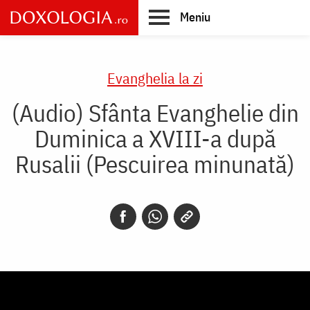
Skip
Meniu
to
main
Main
content
navigation
Evanghelia la zi
(Audio) Sfânta Evanghelie din
Duminica a XVIII-a după
Rusalii (Pescuirea minunată)