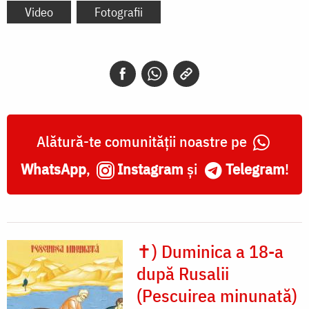
Video
Fotografii
Alătură-te comunității noastre pe
WhatsApp
,
Instagram
și
Telegram
!
✝) Duminica a 18-a
după Rusalii
(Pescuirea minunată)