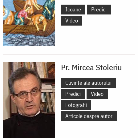
Icoane
Predici
Video
Pr. Mircea Stoleriu
Cuvinte ale autorului
Predici
Video
Fotografii
Articole despre autor