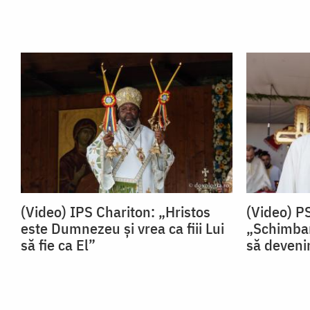
(Video) IPS Chariton: „Hristos
(Video) P
este Dumnezeu și vrea ca fiii Lui
„Schimbar
să fie ca El”
să devenim