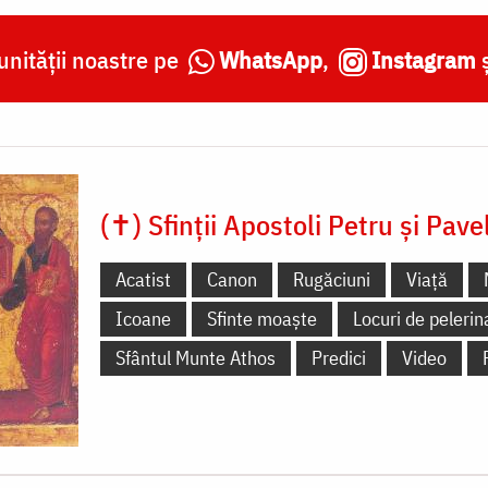
nității noastre pe
WhatsApp
,
Instagram
(✝) Sfinții Apostoli Petru și Pave
Acatist
Canon
Rugăciuni
Viață
Icoane
Sfinte moaște
Locuri de pelerin
Sfântul Munte Athos
Predici
Video