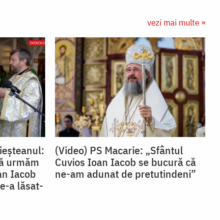
vezi mai multe »
ieșteanul:
(Video) PS Macarie: „Sfântul
 să urmăm
Cuvios Ioan Iacob se bucură că
oan Iacob
ne-am adunat de pretutindeni”
e-a lăsat-