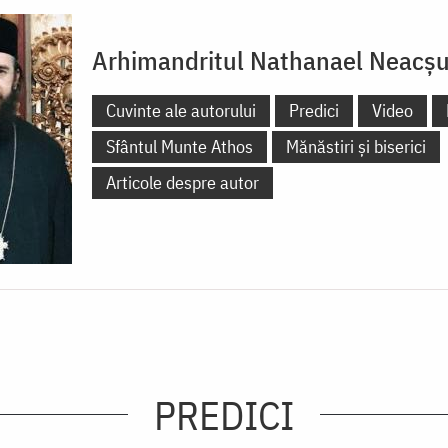
Arhimandritul Nathanael Neacş
Cuvinte ale autorului
Predici
Video
Sfântul Munte Athos
Mănăstiri și biserici
Articole despre autor
PREDICI