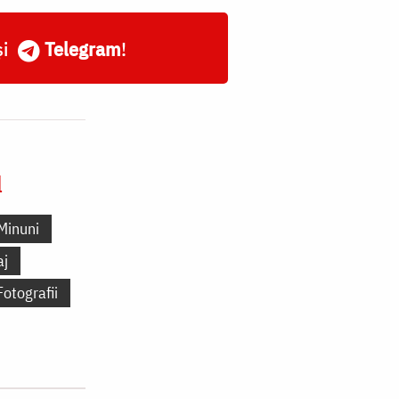
și
Telegram
!
l
Minuni
aj
Fotografii