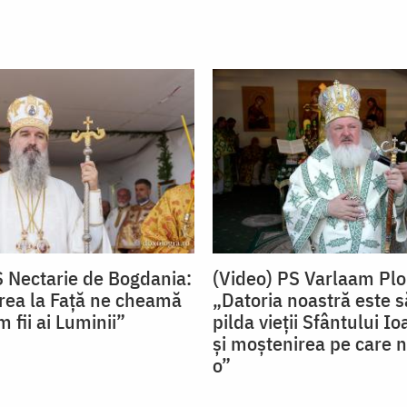
S Nectarie de Bogdania:
(Video) PS Varlaam Plo
ea la Față ne cheamă
„Datoria noastră este
 fii ai Luminii”
pilda vieții Sfântului I
și moștenirea pe care n
o”