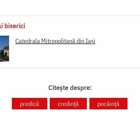
i biserici
Catedrala Mitropolitană din Iaşi
Citește despre:
predică
credință
pocăință