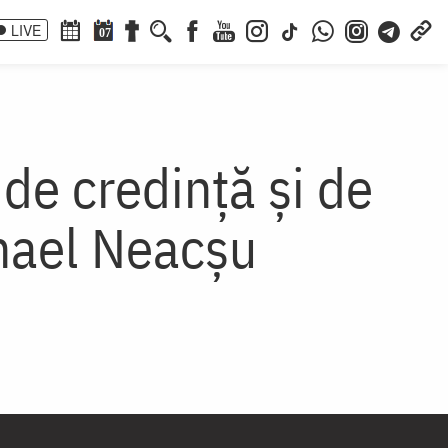
LIVE
07
 de credinţă şi de
nael Neacşu