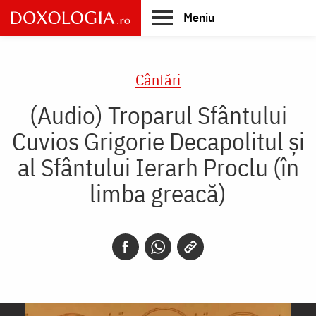
Skip
Meniu
to
main
Main
content
navigation
Cântări
(Audio) Troparul Sfântului
Cuvios Grigorie Decapolitul și
al Sfântului Ierarh Proclu (în
limba greacă)