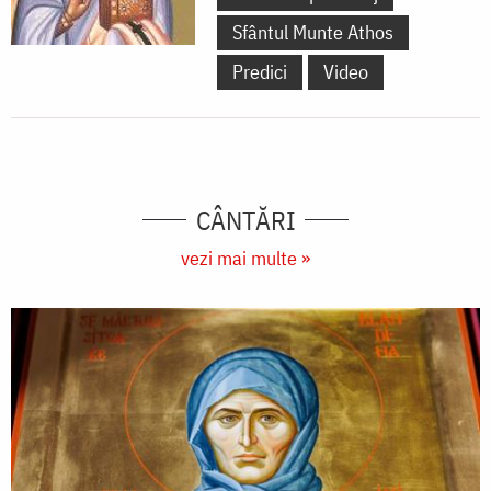
Sfântul Munte Athos
Predici
Video
CÂNTĂRI
vezi mai multe »