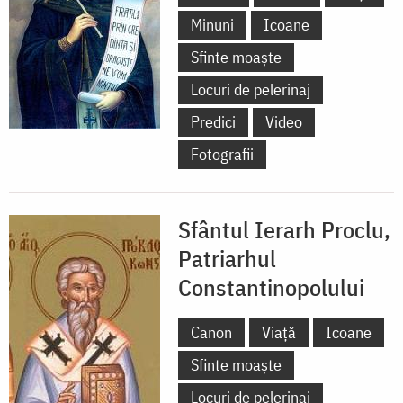
Minuni
Icoane
Sfinte moaște
Locuri de pelerinaj
Predici
Video
Fotografii
Sfântul Ierarh Proclu,
Patriarhul
Constantinopolului
Canon
Viață
Icoane
Sfinte moaște
Locuri de pelerinaj