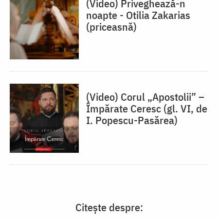
(Video) Priveghează-n
noapte - Otilia Zakarias
(priceasnă)
(Video) Corul „Apostolii” –
⁠Împărate Ceresc (gl. VI, de
I. Popescu-Pasărea)
Citește despre: