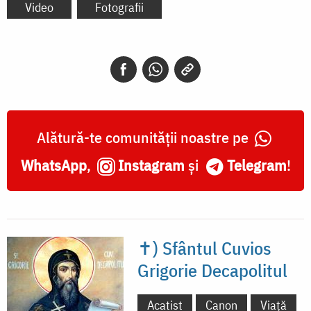
Video
Fotografii
Alătură-te comunității noastre pe
WhatsApp
,
Instagram
și
Telegram
!
✝) Sfântul Cuvios
Grigorie Decapolitul
Acatist
Canon
Viață