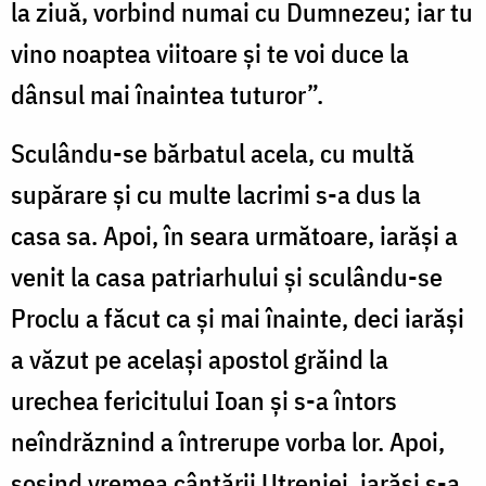
la ziuă, vorbind numai cu Dumnezeu; iar tu
vino noaptea viitoare și te voi duce la
dânsul mai înaintea tuturor”.
Sculându-se bărbatul acela, cu multă
supărare și cu multe lacrimi s-a dus la
casa sa. Apoi, în seara următoare, iarăși a
venit la casa patriarhului și sculându-se
Proclu a făcut ca și mai înainte, deci iarăși
a văzut pe același apostol grăind la
urechea fericitului Ioan și s-a întors
neîndrăznind a întrerupe vorba lor. Apoi,
sosind vremea cântării Utreniei, iarăși s-a