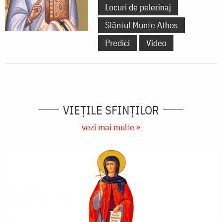
Locuri de pelerinaj
Sfântul Munte Athos
Predici
Video
VIEŢILE SFINŢILOR
vezi mai multe »