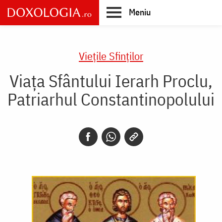
Skip
Meniu
to
main
Main
content
navigation
Vieţile Sfinţilor
Viața Sfântului Ierarh Proclu,
Patriarhul Constantinopolului