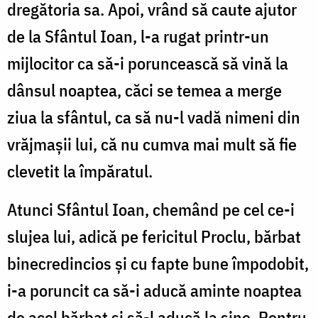
dregătoria sa. Apoi, vrând să caute ajutor
de la Sfântul Ioan, l-a rugat printr-un
mijlocitor ca să-i poruncească să vină la
dânsul noaptea, căci se temea a merge
ziua la sfântul, ca să nu-l vadă nimeni din
vrăjmașii lui, că nu cumva mai mult să fie
clevetit la împăratul.
Atunci Sfântul Ioan, chemând pe cel ce-i
slujea lui, adică pe fericitul Proclu, bărbat
binecredincios și cu fapte bune împodobit,
i-a poruncit ca să-i aducă aminte noaptea
de acel bărbat și să-l aducă la sine. Pentru