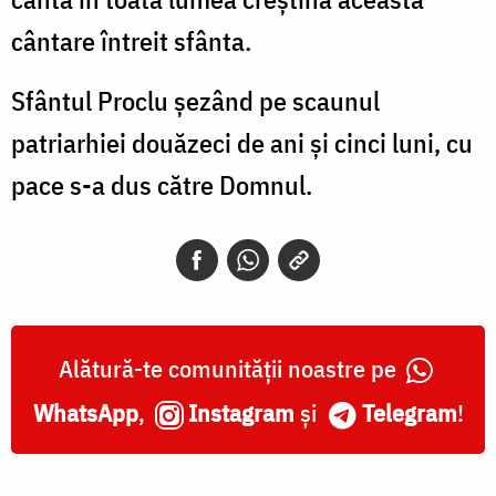
cântare întreit sfânta.
Sfântul Proclu șezând pe scaunul
patriarhiei douăzeci de ani și cinci luni, cu
pace s-a dus către Domnul.
Alătură-te comunității noastre pe
WhatsApp
,
Instagram
și
Telegram
!