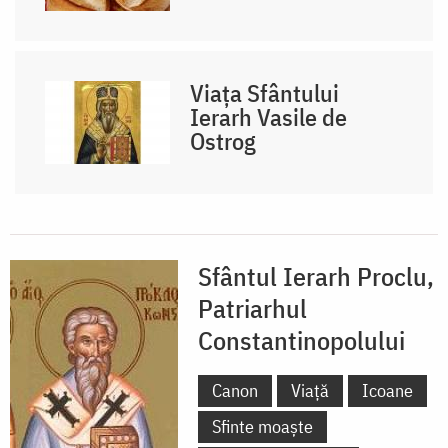
Viața Sfântului
Ierarh Vasile de
Ostrog
Sfântul Ierarh Proclu,
Patriarhul
Constantinopolului
Canon
Viață
Icoane
Sfinte moaște