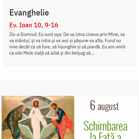
Evanghelie
Ev. Ioan 10, 9-16
Zis-a Domnul: Eu sunt uşa: De va intra cineva prin Mine, se
va mântui; şi va intra şi va ieşi şi păşune va afla. Furul nu
vine decât ca să fure, să înjunghie şi să piardă. Eu am venit
ca oile Mele viaţă să aibă şi din belşug să...