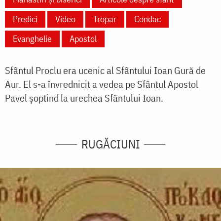
Predici
Video
Tropar
Condac
Evanghelie
Apostol
Sfântul Proclu era ucenic al Sfântului Ioan Gură de
Aur. El s-a învrednicit a vedea pe Sfântul Apostol
Pavel șoptind la urechea Sfântului Ioan.
RUGĂCIUNI