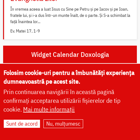
În vremea aceea a luat Iisus cu Sine pe Petru și pe Iacov și pe Ioan,
fratele lui, și i-a dus într-un munte înalt, de o parte. Și S-a schimbat la
față înaintea lor...
Ev. Matei 17, 1-9
Widget Calendar Doxologia
Folosim cookie-uri pentru a îmbunătăți experiența
Widget Rugăciuni Doxologia
dumneavoastră pe acest site.
Prin continuarea navigării în această pagină
confirmați acceptarea utilizării fișierelor de tip
cookie.
Mai multe informații
Rugăciuni zilnice
Sunt de acord
Nu, mulțumesc
Rugăciunile dimineții