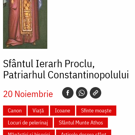
Sfântul Ierarh Proclu,
Patriarhul Constantinopolului
20 Noiembrie
Canon
Viață
Icoane
Sfinte moaște
Locuri de pelerinaj
Sfântul Munte Athos
Mănăstiri și biserici
Articole despre sfânt