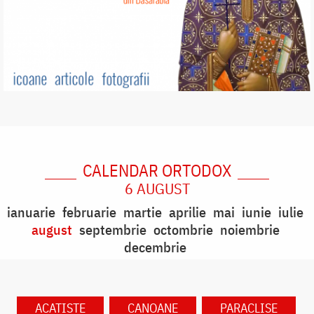
CALENDAR ORTODOX
6 AUGUST
ianuarie
februarie
martie
aprilie
mai
iunie
iulie
august
septembrie
octombrie
noiembrie
decembrie
ACATISTE
CANOANE
PARACLISE