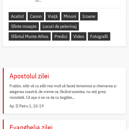
să...
Acatist
Canon
Viață
Minuni
Icoane
Sfinte moaște
Locuri de pelerinaj
Sfântul Munte Athos
Predici
Video
Fotografii
Apostolul zilei
Fraților, siliți-vă cu atât mai mult să faceți temeinice și chemarea și
alegerea voastră, de vreme ce, făcând acestea, nu veți greși
niciodată. Că așa vi se va da cu bogăție...
Ap. II Petru 1, 10-19
Evanghelia zilei