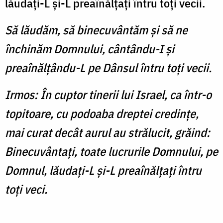
lăudaţi-L şi-L preaînălţaţi întru toţi vecii.
Să lăudăm, să binecuvântăm şi să ne
închinăm Domnului, cântându-I şi
preaînălţându-L pe Dânsul întru toţi vecii.
Irmos: În cuptor tinerii lui Israel, ca într-o
topitoare, cu podoaba dreptei credinţe,
mai curat decât aurul au strălucit, grăind:
Binecuvântaţi, toate lucrurile Domnului, pe
Domnul, lăudaţi-L şi-L preaînălţaţi întru
toţi veci.