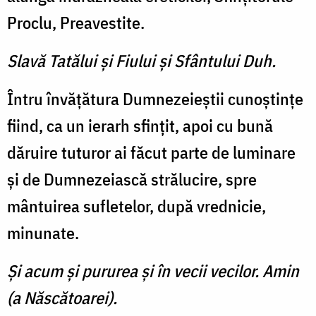
Proclu, Preavestite.
Slavă Tatălui şi Fiului şi Sfântului Duh.
Întru învăţătura Dumnezeieştii cunoştinţe
fiind, ca un ierarh sfinţit, apoi cu bună
dăruire tuturor ai făcut parte de luminare
şi de Dumnezeiască strălucire, spre
mântuirea sufletelor, după vrednicie,
minunate.
Şi acum şi pururea şi în vecii vecilor. Amin
(a Născătoarei).