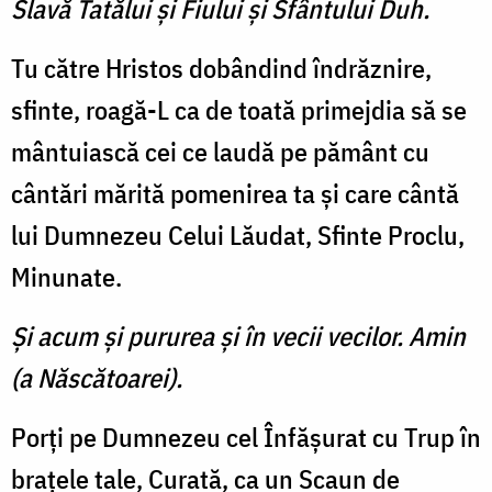
Slavă Tatălui şi Fiului şi Sfântului Duh.
Tu către Hristos dobândind îndrăznire,
sfinte, roagă-L ca de toată primejdia să se
mântuiască cei ce laudă pe pământ cu
cântări mărită pomenirea ta şi care cântă
lui Dumnezeu Celui Lăudat, Sfinte Proclu,
Minunate.
Şi acum şi pururea şi în vecii vecilor. Amin
(a Născătoarei).
Porţi pe Dumnezeu cel Înfăşurat cu Trup în
braţele tale, Curată, ca un Scaun de