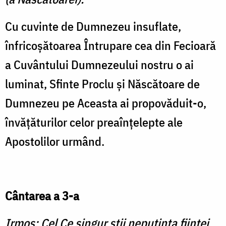
Cu cuvinte de Dumnezeu insuflate,
înfricoşătoarea Întrupare cea din Fecioară
a Cuvântului Dumnezeului nostru o ai
luminat, Sfinte Proclu şi Născătoare de
Dumnezeu pe Aceasta ai propovăduit-o,
învăţăturilor celor preaînţelepte ale
Apostolilor urmând.
Cântarea a 3-a
Irmos: Cel Ce singur ştii neputinţa fiinţei