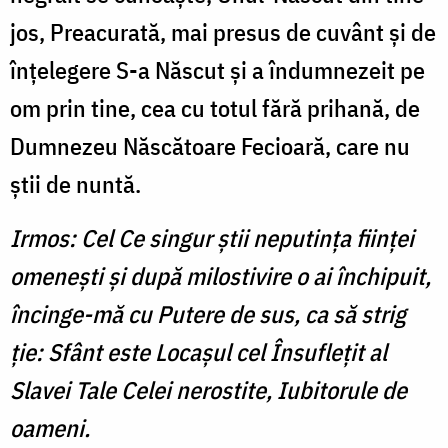
jos, Preacurată, mai presus de cuvânt şi de
înţelegere S-a Născut şi a îndumnezeit pe
om prin tine, cea cu totul fără prihană, de
Dumnezeu Născătoare Fecioară, care nu
ştii de nuntă.
Irmos: Cel Ce singur ştii neputinţa fiinţei
omeneşti şi după milostivire o ai închipuit,
încinge-mă cu Putere de sus, ca să strig
ţie: Sfânt este Locaşul cel Însufleţit al
Slavei Tale Celei nerostite, Iubitorule de
oameni.