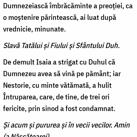
Dumnezeiască îmbrăcăminte a preoţiei, ca
o moştenire părintească, ai luat după
vrednicie, minunate.
Slavă Tatălui şi Fiului şi Sfântului Duh.
De demult Isaia a strigat cu Duhul că
Dumnezeu avea să vină pe pământ; iar
Nestorie, cu minte vătămată, a hulit
Întruparea, care, de tine, de trei ori
fericite, prin sinod a fost condamnat.
Şi acum şi pururea şi în vecii vecilor. Amin
(a Născătoarei).