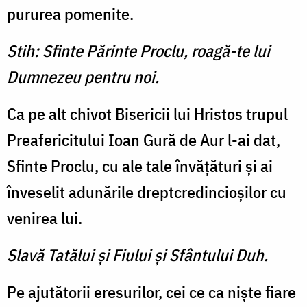
pururea pomenite.
Stih: Sfinte Părinte Proclu, roagă-te lui
Dumnezeu pentru noi.
Ca pe alt chivot Bisericii lui Hristos trupul
Preafericitului Ioan Gură de Aur l-ai dat,
Sfinte Proclu, cu ale tale învăţături şi ai
înveselit adunările dreptcredincioşilor cu
venirea lui.
Slavă Tatălui şi Fiului şi Sfântului Duh.
Pe ajutătorii eresurilor, cei ce ca nişte fiare