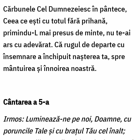
Cărbunele Cel Dumnezeiesc în pântece,
Ceea ce eşti cu totul fără prihană,
primindu-L mai presus de minte, nu te-ai
ars cu adevărat. Că rugul de departe cu
însemnare a închipuit naşterea ta, spre
mântuirea şi înnoirea noastră.
Cântarea a 5-a
Irmos: Luminează-ne pe noi, Doamne, cu
po­run­cile Tale și cu brațul Tău cel înalt;