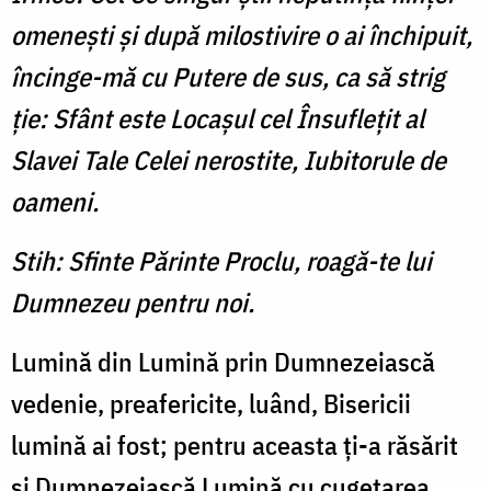
omeneşti şi după milostivire o ai închipuit,
încinge-mă cu Putere de sus, ca să strig
ţie: Sfânt este Locaşul cel Însufleţit al
Slavei Tale Celei nerostite, Iubitorule de
oameni.
Stih: Sfinte Părinte Proclu, roagă-te lui
Dumnezeu pentru noi.
Lumină din Lumină prin Dumnezeiască
vedenie, preafericite, luând, Bisericii
lumină ai fost; pentru aceasta ţi-a răsărit
şi Dumnezeiască Lumină cu cugetarea,