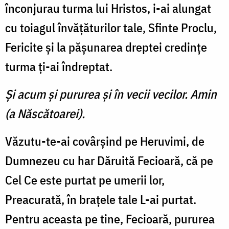
înconjurau turma lui Hristos, i-ai alungat
cu toiagul învăţăturilor tale, Sfinte Proclu,
Fericite şi la păşunarea dreptei credinţe
turma ţi-ai îndreptat.
Şi acum şi pururea şi în vecii vecilor. Amin
(a Născătoarei).
Văzutu-te-ai covârşind pe Heruvimi, de
Dumnezeu cu har Dăruită Fecioară, că pe
Cel Ce este purtat pe umerii lor,
Preacurată, în braţele tale L-ai purtat.
Pentru aceasta pe tine, Fecioară, pururea