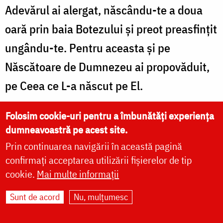
Adevărul ai alergat, născându-te a doua
oară prin baia Botezului şi preot preasfinţit
ungându-te. Pentru aceasta şi pe
Născătoare de Dumnezeu ai propovăduit,
pe Ceea ce L-a născut pe El.
Stih: Sfinte Părinte Proclu, roagă-te lui
Folosim cookie-uri pentru a îmbunătăți experiența
dumneavoastră pe acest site.
Dumnezeu pentru noi.
Prin continuarea navigării în această pagină
Sfinţitele obiceiuri şi dogmele Ierarhului
confirmați acceptarea utilizării fișierelor de tip
cookie.
Mai multe informații
Ioan Gură de Aur şi râvna cea sfinţită a
credinţei lui cuprinzându-le, fericite, ai
Sunt de acord
Nu, mulțumesc
vărsat noianul învăţăturilor tale, care cu