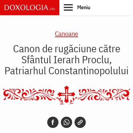
Skip
Meniu
to
main
Main
content
navigation
Canoane
Canon de rugăciune către
Sfântul Ierarh Proclu,
Patriarhul Constantinopolului