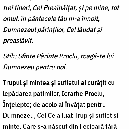
trei tineri, Cel Preaînălţat, şi pe mine, tot
omul, în pântecele tău m-a înnoit,
Dumnezeul părinţilor, Cel lăudat şi
preaslăvit.
Stih: Sfinte Părinte Proclu, roagă-te lui
Dumnezeu pentru noi.
Trupul şi mintea şi sufletul ai curăţit cu
lepădarea patimilor, Ierarhe Proclu,
Înţelepte; de acolo ai învăţat pentru
Dumnezeu, Cel Ce a luat Trup şi suflet şi
minte, Care s-a născut din Fecioară fără