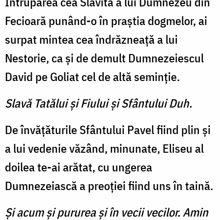
Întruparea cea Slăvită a lui Dumnezeu din
Fecioară punând-o în praştia dogmelor, ai
surpat mintea cea îndrăzneaţă a lui
Nestorie, ca şi de demult Dumnezeiescul
David pe Goliat cel de altă seminţie.
Slavă Tatălui şi Fiului şi Sfântului Duh.
De învăţăturile Sfântului Pavel fiind plin şi
a lui vedenie văzând, minunate, Eliseu al
doilea te-ai arătat, cu ungerea
Dumnezeiască a preoţiei fiind uns în taină.
Şi acum şi pururea şi în vecii vecilor. Amin