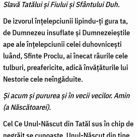
Slavă Tatălui şi Fiului şi Sfântului Duh.
De izvorul înţelepciunii lipindu-ţi gura ta,
de Dumnezeu insuflate şi Dumnezeieştile
ape ale înţelepciunii celei duhovniceşti
luând, Sfinte Proclu, ai înecat râurile cele
tulburi, preafericite, adică învăţăturile lui
Nestorie cele neîngăduite.
Şi acum şi pururea şi în vecii vecilor. Amin
(a Născătoarei).
Cel Ce Unul-Născut din Tatăl sus în chip de
negrăit se cunoaşte, Unul-Născut din tine