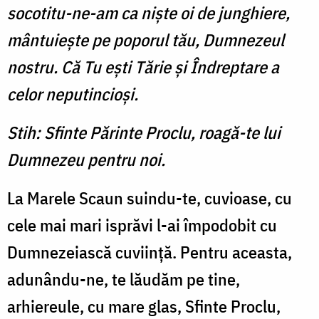
socotitu-ne-am ca nişte oi de junghiere,
mântuieşte pe poporul tău, Dumnezeul
nostru. Că Tu eşti Tărie şi Îndreptare a
celor neputincioşi.
Stih: Sfinte Părinte Proclu, roagă-te lui
Dumnezeu pentru noi.
La Marele Scaun suindu-te, cuvioase, cu
cele mai mari isprăvi l-ai împodobit cu
Dumnezeiască cuviinţă. Pentru aceasta,
adunându-ne, te lăudăm pe tine,
arhiereule, cu mare glas, Sfinte Proclu,