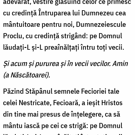
adevărat, vestire glăsuind celor ce primesc
cu credinţă Întruparea lui Dumnezeu cea
mântuitoare pentru noi, Dumnezeiescule
Proclu, cu credinţă strigând: pe Domnul
lăudaţi-L şi-L preaînălţaţi întru toţi vecii.
Şi acum şi pururea şi în vecii vecilor. Amin
(a Născătoarei).
Păzind Stăpânul semnele Fecioriei tale
celei Nestricate, Fecioară, a ieşit Hristos
din tine mai presus de înţelegere, ca să
mântu iască pe cei ce strigă: pe Domnul