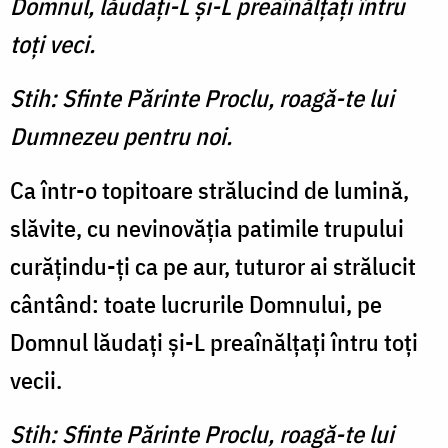
Domnul, lăudaţi-L şi-L preaînălţaţi întru
toţi veci.
Stih: Sfinte Părinte Proclu, roagă-te lui
Dumnezeu pentru noi.
Ca într-o topitoare strălucind de lumină,
slăvite, cu nevinovăţia patimile trupului
curăţindu-ţi ca pe aur, tuturor ai strălucit
cântând: toate lucrurile Domnului, pe
Domnul lăudaţi şi-L preaînălţaţi întru toţi
vecii.
Stih: Sfinte Părinte Proclu, roagă-te lui