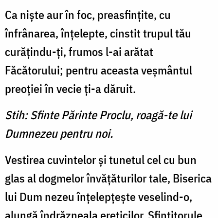
Ca nişte aur în foc, preasfinţite, cu
înfrânarea, înţelepte, cinstit trupul tău
curăţindu-ţi, frumos l-ai arătat
Făcătorului; pentru aceasta veşmântul
preoţiei în vecie ţi-a dăruit.
Stih: Sfinte Părinte Proclu, roagă-te lui
Dumnezeu pentru noi.
Vestirea cuvintelor şi tunetul cel cu bun
glas al dogmelor învăţăturilor tale, Biserica
lui Dum nezeu înţelepţeşte veselind-o,
alungă îndrăzneala ereticilor, Sfinţitorule