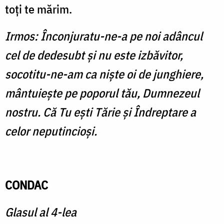
toţi te mărim.
Irmos: Înconjuratu-ne-a pe noi adâncul
cel de dedesubt şi nu este izbăvitor,
socotitu-ne-am ca nişte oi de junghiere,
mântuieşte pe poporul tău, Dumnezeul
nostru. Că Tu eşti Tărie şi Îndreptare a
celor neputincioşi.
CONDAC
Glasul al 4-lea