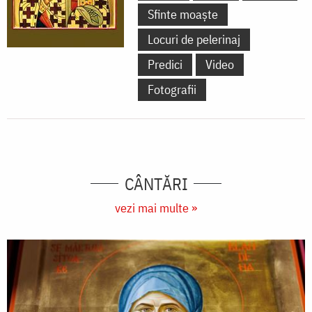
Sfinte moaște
Locuri de pelerinaj
Predici
Video
Fotografii
CÂNTĂRI
vezi mai multe »