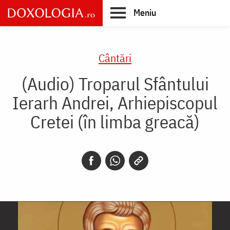
Skip
Meniu
to
main
Main
content
navigation
Cântări
(Audio) Troparul Sfântului
Ierarh Andrei, Arhiepiscopul
Cretei (în limba greacă)