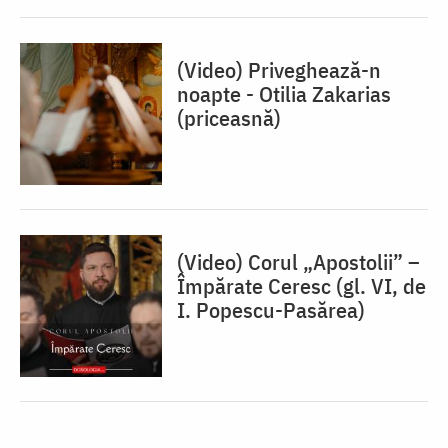
(Video) Priveghează-n
noapte - Otilia Zakarias
(priceasnă)
(Video) Corul „Apostolii” –
⁠Împărate Ceresc (gl. VI, de
I. Popescu-Pasărea)