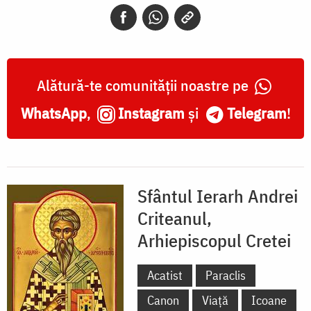
Alătură-te comunității noastre pe
WhatsApp
,
Instagram
și
Telegram
!
Sfântul Ierarh Andrei
Criteanul,
Arhiepiscopul Cretei
Acatist
Paraclis
Canon
Viață
Icoane