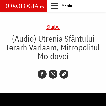
Skip
Meniu
to
main
Main
content
navigation
Slujbe
(Audio) Utrenia Sfântului
Ierarh Varlaam, Mitropolitul
Moldovei