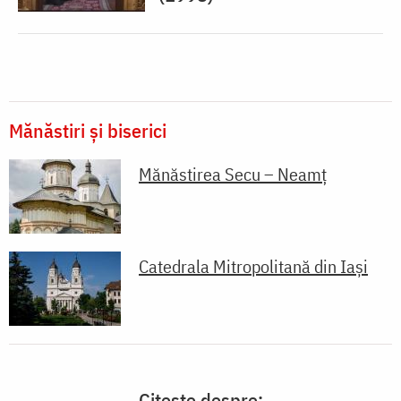
Mănăstiri și biserici
Mănăstirea Secu – Neamț
Catedrala Mitropolitană din Iaşi
Citește despre: