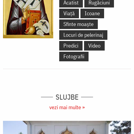
Acatist
Rugăciuni
Viață
Icoane
Sfinte moaște
Locuri de pelerinaj
Predici
Video
Fotografii
SLUJBE
vezi mai multe »