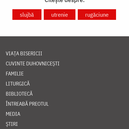
slujbă
utrenie
rugăciune
VIAȚA BISERICII
CUVINTE DUHOVNICEȘTI
FAMILIE
LITURGICĂ
BIBLIOTECĂ
ÎNTREABĂ PREOTUL
MEDIA
ȘTIRI