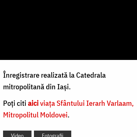
Înregistrare realizată la Catedrala
mitropolitană din Iași.
Poți citi
aici
viața Sfântului Ierarh Varlaam,
Mitropolitul Moldovei
.
Video
Fotografii