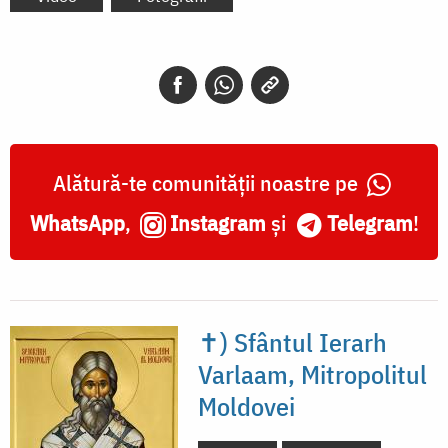
Alătură-te comunității noastre pe
WhatsApp
,
Instagram
și
Telegram
!
✝) Sfântul Ierarh
Varlaam, Mitropolitul
Moldovei