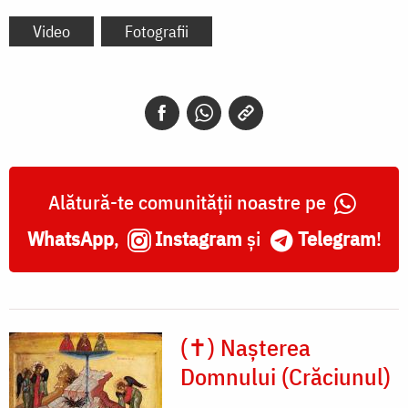
Video
Fotografii
Alătură-te comunității noastre pe
WhatsApp
,
Instagram
și
Telegram
!
(✝) Nașterea
Domnului (Crăciunul)