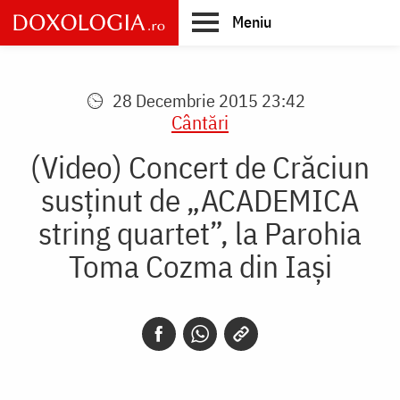
Skip
Meniu
to
main
Main
content
navigation
28 Decembrie 2015 23:42
Cântări
(Video) Concert de Crăciun
susținut de „ACADEMICA
string quartet”, la Parohia
Toma Cozma din Iași