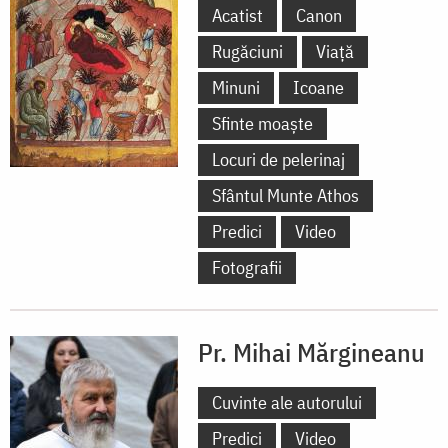
Acatist
Canon
Rugăciuni
Viață
Minuni
Icoane
Sfinte moaște
Locuri de pelerinaj
Sfântul Munte Athos
Predici
Video
Fotografii
Pr. Mihai Mărgineanu
Cuvinte ale autorului
Predici
Video