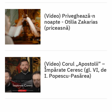
(Video) Priveghează-n
noapte - Otilia Zakarias
(priceasnă)
(Video) Corul „Apostolii” –
⁠Împărate Ceresc (gl. VI, de
I. Popescu-Pasărea)