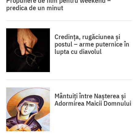
Propunere de film pentru weekend –
predica de un minut
Credința, rugăciunea și
postul – arme puternice în
lupta cu diavolul
Mântuiți între Nașterea și
Adormirea Maicii Domnului