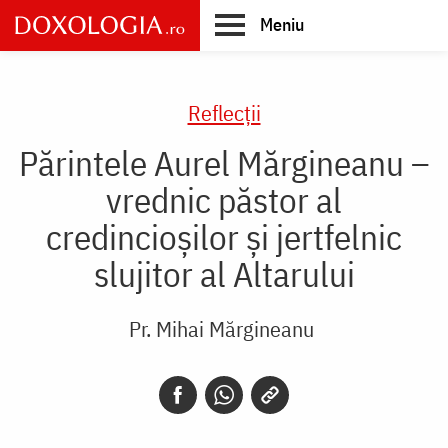
Skip
Meniu
to
main
Main
content
navigation
Reflecții
Părintele Aurel Mărgineanu –
vrednic păstor al
credincioșilor și jertfelnic
slujitor al Altarului
Pr. Mihai Mărgineanu