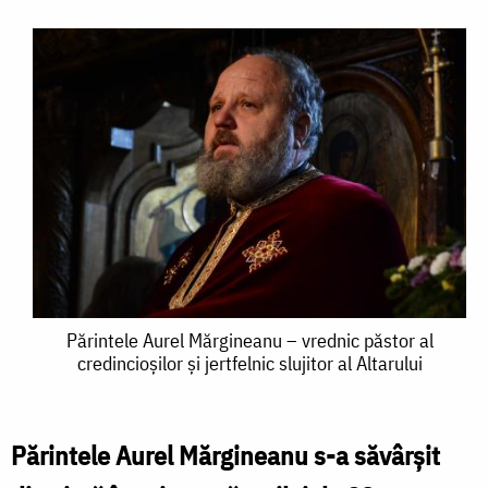
Părintele
Părintele Aurel Mărgineanu – vrednic păstor al
credincioșilor și jertfelnic slujitor al Altarului
Aurel
Mărgineanu
–
Părintele Aurel Mărgineanu s-a săvârșit