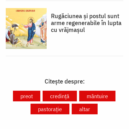
Rugăciunea și postul sunt
arme regenerabile în lupta
cu vrăjmașul
Citește despre:
preot
credință
mântuire
pastorație
altar