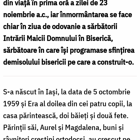
vrednic
din viață în prima oră a zilei de 23
păstor
noiembrie a.c., iar înmormântarea se face
al
chiar în ziua de odovanie a sărbătorii
credincioșilor
Intrării Maicii Domnului în Biserică,
și
sărbătoare în care își programase sfințirea
jertfelnic
demisolului bisericii pe care a construit-o.
slujitor
al
Altarului
S-a născut în Iași, la data de 5 octombrie
1959 și Era al doilea din cei patru copii, la
casa părintească, doi băieți și două fete.
Părinții săi, Aurel și Magdalena, buni și
râvnitori creștini ortodocși, au crescut pe