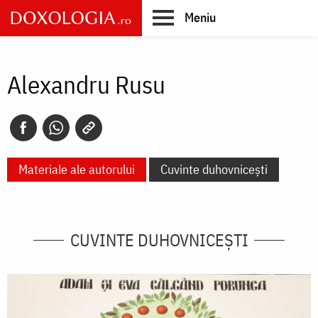
Skip
Meniu
to
main
Main
content
navigation
Alexandru Rusu
Materiale ale autorului
Cuvinte duhovnicești
CUVINTE DUHOVNICEȘTI