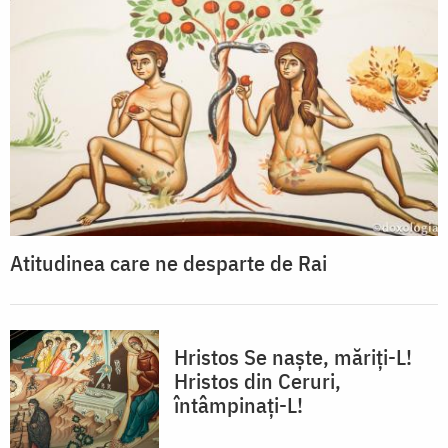
Atitudinea care ne desparte de Rai
Hristos Se naște, măriți-L!
Hristos din Ceruri,
întâmpinați-L!