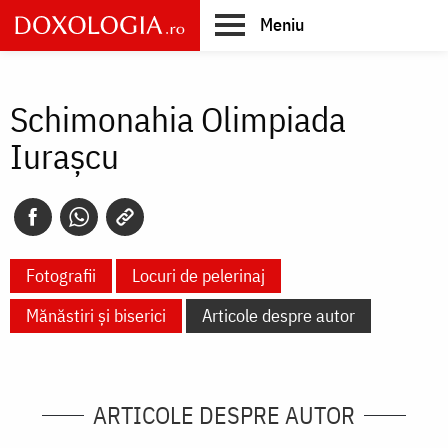
Skip
Meniu
to
main
Main
content
navigation
Schimonahia Olimpiada
Iuraşcu
Fotografii
Locuri de pelerinaj
Mănăstiri și biserici
Articole despre autor
ARTICOLE DESPRE AUTOR