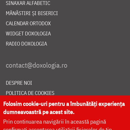
SINAXAR ALFABETIC
MĂNĂSTIRI ȘI BISERICI
CALENDAR ORTODOX
WIDGET DOXOLOGIA
RADIO DOXOLOGIA
DESPRE NOI
POLITICA DE COOKIES
DONEAZĂ ONLINE PENTRU CATEDRALA NAȚIONALĂ
Folosim cookie-uri pentru a îmbunătăți experiența
dumneavoastră pe acest site.
Prin continuarea navigării în această pagină
LIVE
confirmați acceptarea utilizării fișierelor de tip