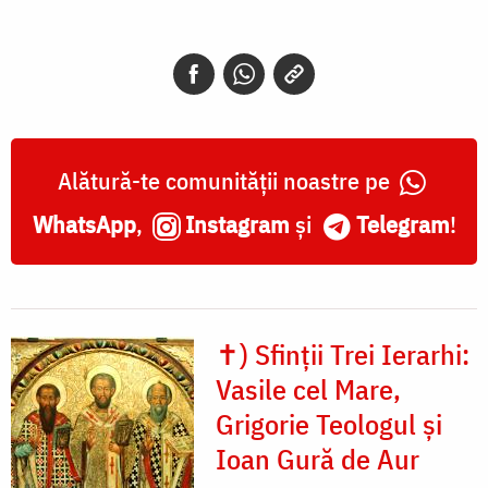
Alătură-te comunității noastre pe
WhatsApp
,
Instagram
și
Telegram
!
✝) Sfinții Trei Ierarhi:
Vasile cel Mare,
Grigorie Teologul și
Ioan Gură de Aur