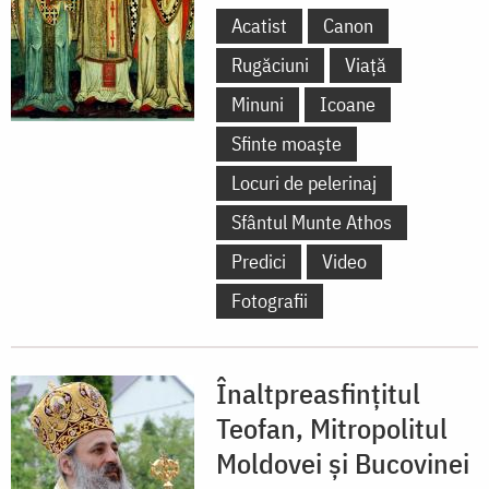
Acatist
Canon
Rugăciuni
Viață
Minuni
Icoane
Sfinte moaște
Locuri de pelerinaj
Sfântul Munte Athos
Predici
Video
Fotografii
Înaltpreasfințitul
Teofan, Mitropolitul
Moldovei și Bucovinei