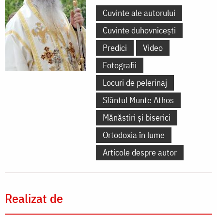
Cuvinte ale autorului
Cuvinte duhovnicești
Predici
Video
Fotografii
Locuri de pelerinaj
Sfântul Munte Athos
Mănăstiri și biserici
Ortodoxia în lume
Articole despre autor
Realizat de