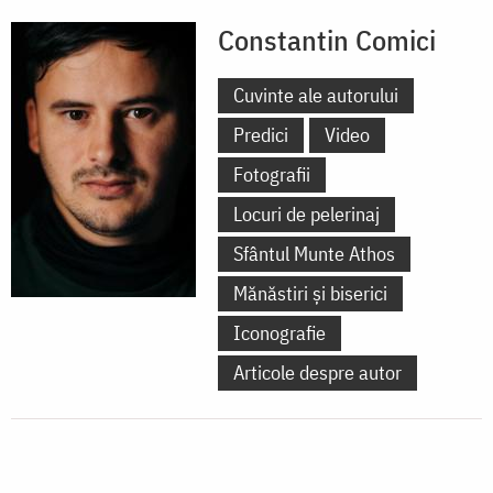
Constantin Comici
Cuvinte ale autorului
Predici
Video
Fotografii
Locuri de pelerinaj
Sfântul Munte Athos
Mănăstiri și biserici
Iconografie
Articole despre autor