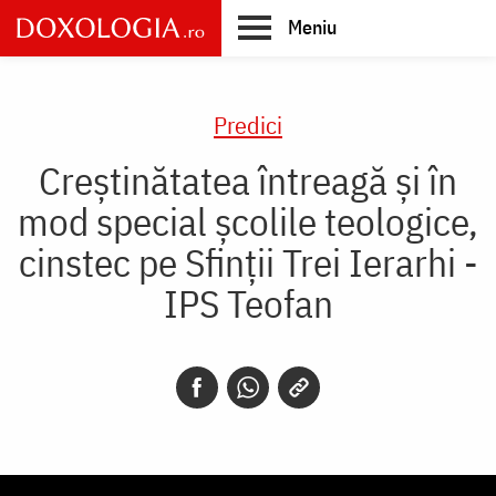
Skip
Meniu
to
main
Main
content
navigation
Predici
Creștinătatea întreagă și în
mod special școlile teologice,
cinstec pe Sfinții Trei Ierarhi -
IPS Teofan