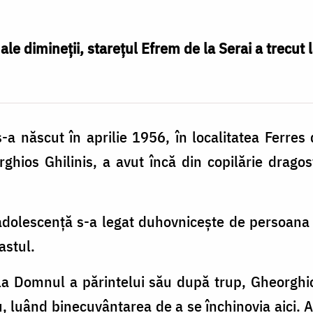
 ale dimineții, starețul Efrem de la Serai a trec
-a născut în aprilie 1956, în localitatea Ferres
rghios Ghilinis, a avut încă din copilărie drag
 adolescență s-a legat duhovnicește de persoana 
astul.
la Domnul a părintelui său după trup, Gheorghios
, luând binecuvântarea de a se închinovia aici.