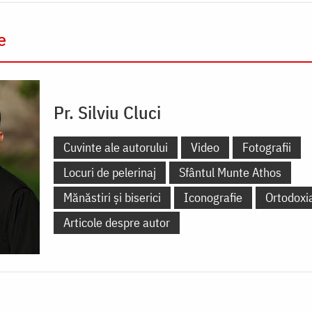
e
Pr. Silviu Cluci
Cuvinte ale autorului
Video
Fotografii
Locuri de pelerinaj
Sfântul Munte Athos
Mănăstiri și biserici
Iconografie
Ortodoxi
Articole despre autor