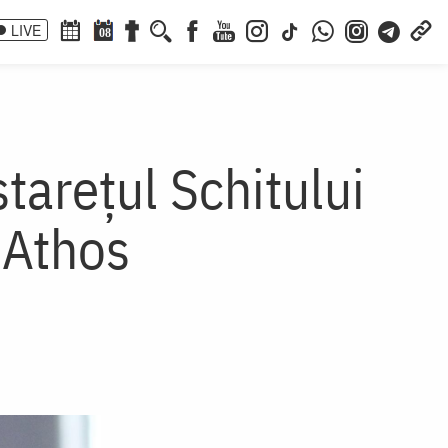
LIVE
08
tarețul Schitului
 Athos