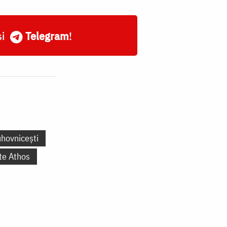
și
Telegram
!
uhovnicești
te Athos