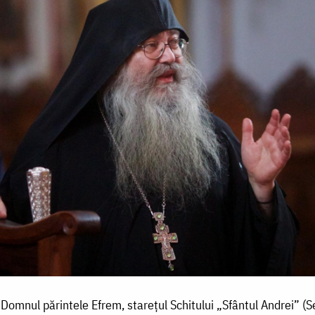
 Domnul părintele Efrem, starețul Schitului „Sfântul Andrei” (S