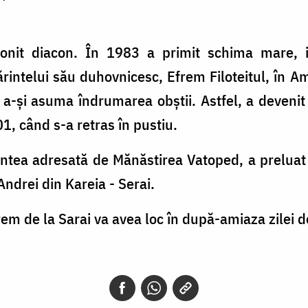
onit diacon. În 1983 a primit schima mare, i
intelui său duhovnicesc, Efrem Filoteitul, în A
a-și asuma îndrumarea obștii. Astfel, a devenit
1, când s-a retras în pustiu.
mintea adresată de Mănăstirea Vatoped, a preluat
Andrei din Kareia - Serai.
m de la Sarai va avea loc în după-amiaza zilei de