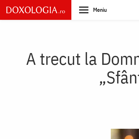
Skip
Meniu
to
main
Main
content
navigation
A trecut la Domn
„Sfân