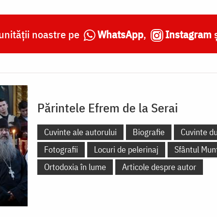
nității noastre pe
WhatsApp
,
Instagram
Părintele Efrem de la Serai
Cuvinte ale autorului
Biografie
Cuvinte d
Fotografii
Locuri de pelerinaj
Sfântul Mun
Ortodoxia în lume
Articole despre autor