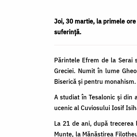
la
Domnul
Joi, 30 martie, la primele ore
părintele
suferință.
Efrem,
starețul
Părintele Efrem de la Serai s
Schitului
Greciei. Numit în lume Gheo
„Sfântul
Biserică și pentru monahism.
Andrei”
(Serai)
A studiat în Tesalonic și din
–
ucenic al Cuviosului Iosif Isih
Athos
La 21 de ani, după trecerea 
Munte, la Mănăstirea Filotheu