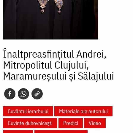
Înaltpreasfințitul Andrei,
Mitropolitul Clujului,
Maramureșului și Sălajului
Cuvântul ierarhului
Materiale ale autorului
Cuvinte duhovnicești
Predici
Video