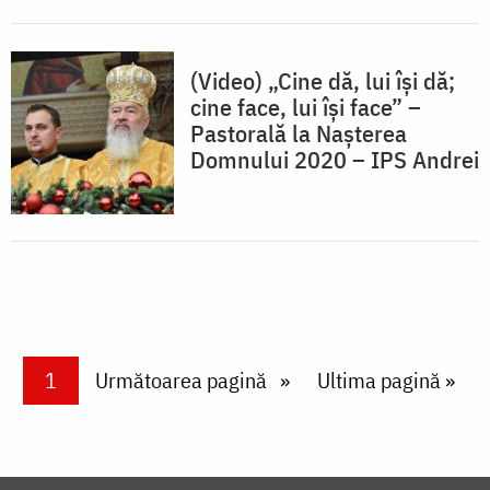
(Video) „Cine dă, lui îşi dă;
cine face, lui îşi face” –
Pastorală la Nașterea
Domnului 2020 – IPS Andrei
Paginare
Current page
1
Next page
Următoarea pagină
Last page
Ultima pagină »