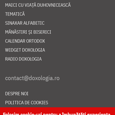
MAICI CU VIAȚĂ DUHOVNICEASCĂ
TEMATICĂ
SINAXAR ALFABETIC
MĂNĂSTIRI ȘI BISERICI
CALENDAR ORTODOX
WIDGET DOXOLOGIA
RADIO DOXOLOGIA
DESPRE NOI
POLITICA DE COOKIES
DONEAZĂ ONLINE PENTRU CATEDRALA NAȚIONALĂ
Folosim cookie-uri pentru a îmbunătăți experiența