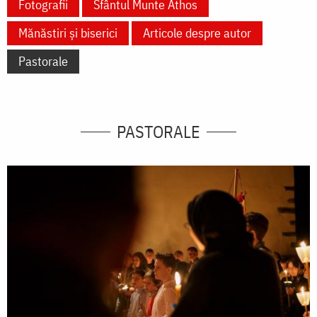
Fotografii
Sfântul Munte Athos
Mănăstiri și biserici
Articole despre autor
Pastorale
PASTORALE