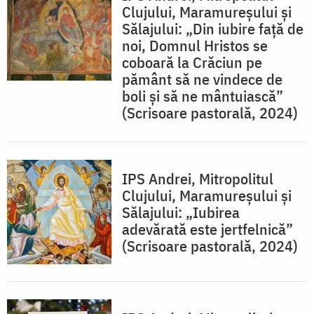
Clujului, Maramureșului și
Sălajului: „Din iubire faţă de
noi, Domnul Hristos se
coboară la Crăciun pe
pământ să ne vindece de
boli şi să ne mântuiască”
(Scrisoare pastorală, 2024)
IPS Andrei, Mitropolitul
Clujului, Maramureşului şi
Sălajului: „Iubirea
adevărată este jertfelnică”
(Scrisoare pastorală, 2024)