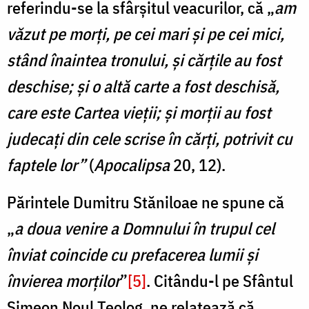
referindu-se la sfârșitul veacurilor, că „
am
văzut pe morți, pe cei mari și pe cei mici,
stând înaintea tronului, și cărțile au fost
deschise; și o altă carte a fost deschisă,
care este Cartea vieții; și morții au fost
judecați din cele scrise în cărți, potrivit cu
faptele lor”
(
Apocalipsa
20, 12).
Părintele Dumitru Stăniloae ne spune că
„
a doua venire a Domnului în trupul cel
înviat coincide cu prefacerea lumii și
învierea morților
”
[5]
. Citându-l pe Sfântul
Simeon Noul Teolog, ne relatează că