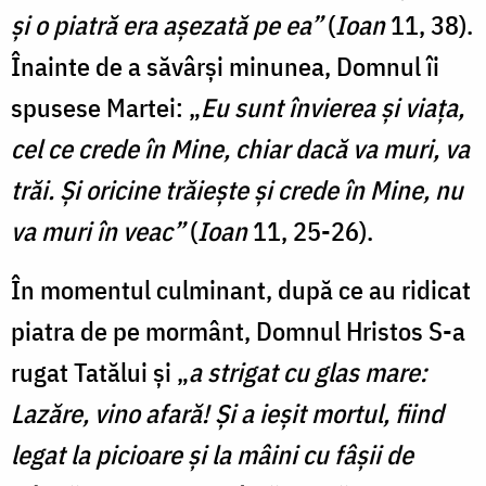
și o piatră era așezată pe ea”
(
Ioan
11, 38).
Înainte de a săvârși minunea, Domnul îi
spusese Martei: „
Eu sunt învierea și viața,
cel ce crede în Mine, chiar dacă va muri, va
trăi. Și oricine trăiește și crede în Mine, nu
va muri în veac”
(
Ioan
11, 25-26).
În momentul culminant, după ce au ridicat
piatra de pe mormânt, Domnul Hristos S-a
rugat Tatălui și „
a strigat cu glas mare:
Lazăre, vino afară! Și a ieșit mortul, fiind
legat la picioare și la mâini cu fâșii de