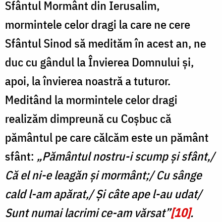
Sfântul Mormânt din Ierusalim,
mormintele celor dragi la care ne cere
Sfântul Sinod să medităm în acest an, ne
duc cu gândul la Învierea Domnului și,
apoi, la învierea noastră a tuturor.
Meditând la mormintele celor dragi
realizăm dimpreună cu Coșbuc că
pământul pe care călcăm este un pământ
sfânt:
„Pământul nostru-i scump și sfânt,/
Că el ni-e leagăn și mormânt;/ Cu sânge
cald l-am apărat,/ Și câte ape l-au udat/
Sunt numai lacrimi ce-am vărsat”
[10]
.