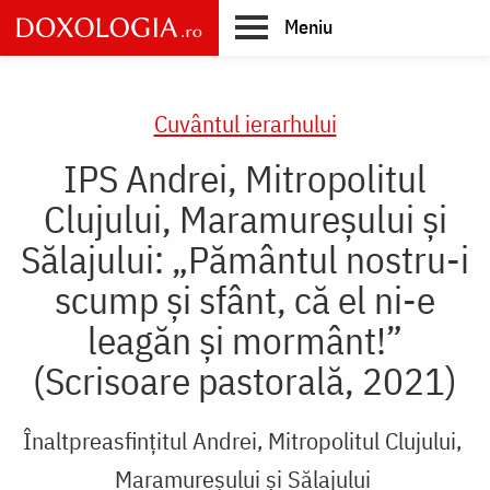
Skip
Meniu
to
main
Main
content
navigation
Cuvântul ierarhului
IPS Andrei, Mitropolitul
Clujului, Maramureșului și
Sălajului: „Pământul nostru-i
scump și sfânt, că el ni-e
leagăn și mormânt!”
(Scrisoare pastorală, 2021)
Înaltpreasfințitul Andrei, Mitropolitul Clujului,
Maramureșului și Sălajului