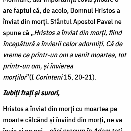
are faptul că, de acolo, Domnul Hristos a
înviat din morți. Sfântul Apostol Pavel ne
spune că „
Hristos a înviat din morți, fiind
începătură a învierii celor adormiți. Că de
vreme ce printr-un om a venit moartea, tot
printr-un om, și învierea
morților
”(I
Corinteni
15, 20-21).
Iubiți frați și surori,
Hristos a înviat din morți cu moartea pe
moarte călcând și înviind din morți, ne va
învia și pe noi, „
căci precum în Adam toți