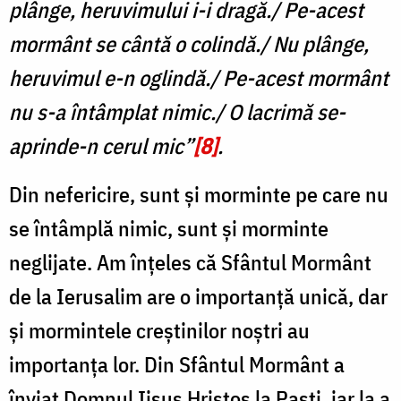
plânge, heruvimului i-i dragă./ Pe-acest
mormânt se cântă o colindă./ Nu plânge,
heruvimul e-n oglindă./ Pe-acest mormânt
nu s-a întâmplat nimic./ O lacrimă se-
aprinde-n cerul mic”
[8]
.
Din nefericire, sunt și morminte pe care nu
se întâmplă nimic, sunt și morminte
neglijate. Am înțeles că Sfântul Mormânt
de la Ierusalim are o importanță unică, dar
și mormintele creștinilor noștri au
importanța lor. Din Sfântul Mormânt a
înviat Domnul Iisus Hristos la Paști, iar la a