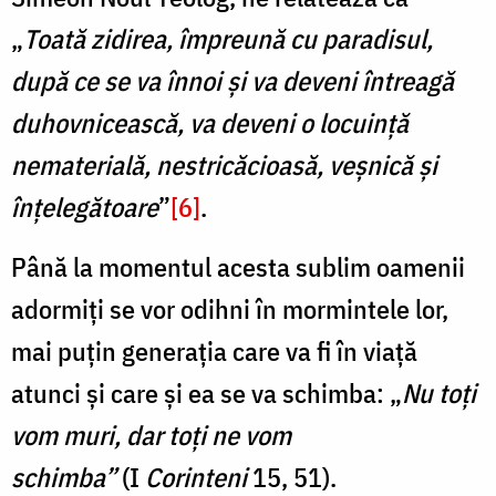
„
Toată zidirea, împreună cu paradisul,
după ce se va înnoi și va deveni întreagă
duhovnicească, va deveni o locuință
nematerială, nestricăcioasă, veșnică și
înțelegătoare
”
[6]
.
Până la momentul acesta sublim oamenii
adormiți se vor odihni în mormintele lor,
mai puțin generația care va fi în viață
atunci și care și ea se va schimba: „
Nu toți
vom muri, dar toți ne vom
schimba”
(I
Corinteni
15, 51).