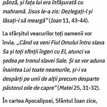
pânză, și fața lui era înfășurată cu
mahramă. Iisus le-a zis: Dezlegați-l și
lăsați-l să meargă”
(
Ioan
11, 43-44).
La sfârșitul veacurilor toți oamenii vor
învia. „
Când va veni Fiul Omului întru slava
Sa și toți sfinții îngeri cu El, atunci va
ședea pe tronul slavei Sale. Și se vor aduna
înaintea Lui toate neamurile, și-i va
despărți pe unii de alții precum desparte
păstorul oile de capre”
(
Matei
25, 31-32).
În cartea Apocalipsei, Sfântul Ioan zice,