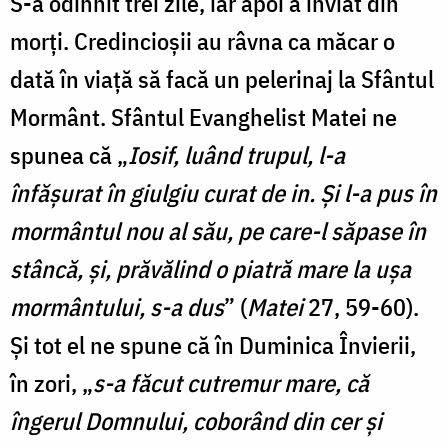
S-a odihnit trei zile, iar apoi a înviat din
morți. Credincioșii au râvna ca măcar o
dată în viață să facă un pelerinaj la Sfântul
Mormânt. Sfântul Evanghelist Matei ne
spunea că „
Iosif, luând trupul, l-a
înfășurat în giulgiu curat de in. Și l-a pus în
mormântul nou al său, pe care-l săpase în
stâncă, și, prăvălind o piatră mare la ușa
mormântului, s-a dus
” (
Matei
27, 59-60).
Și tot el ne spune că în Duminica Învierii,
în zori, „
s-a făcut cutremur mare, că
îngerul Domnului, coborând din cer și