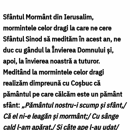
Darius
Echim
Sfântul Mormânt din Ierusalim,
mormintele celor dragi la care ne cere
Sfântul Sinod să medităm în acest an, ne
duc cu gândul la Învierea Domnului și,
apoi, la învierea noastră a tuturor.
Meditând la mormintele celor dragi
realizăm dimpreună cu Coșbuc că
pământul pe care călcăm este un pământ
sfânt:
„Pământul nostru-i scump și sfânt,/
Că el ni-e leagăn și mormânt;/ Cu sânge
cald l-am apărat,/ Și câte ape l-au udat/