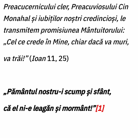
Preacucernicului cler, Preacuviosului Cin
Monahal şi iubiților noştri credincioși, le
transmitem promisiunea Mântuitorului:
„Cel ce crede în Mine, chiar dacă va muri,
va trăi!”
(
Ioan
11, 25)
„Pământul nostru-i scump și sfânt,
că el ni-e leagăn și mormânt!”
[1]