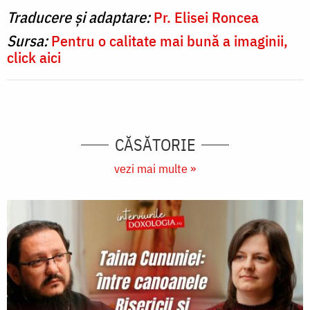
Traducere și adaptare:
Pr. Elisei Roncea
Sursa:
Pentru o calitate mai bună a imaginii,
click aici
CĂSĂTORIE
vezi mai multe »