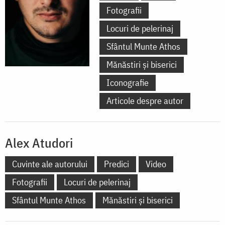
Fotografii
Locuri de pelerinaj
Sfântul Munte Athos
Mănăstiri și biserici
Iconografie
Articole despre autor
Alex Atudori
Cuvinte ale autorului
Predici
Video
Fotografii
Locuri de pelerinaj
Sfântul Munte Athos
Mănăstiri și biserici