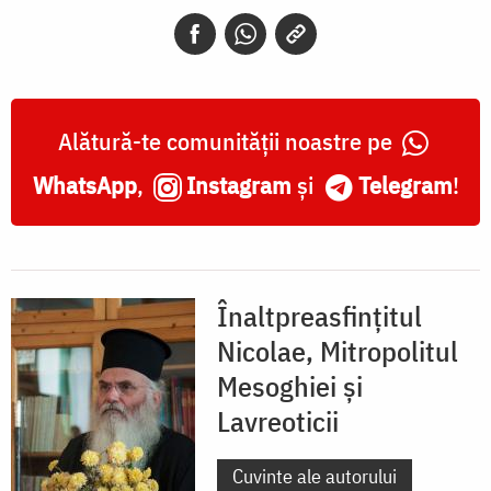
Alătură-te comunității noastre pe
WhatsApp
,
Instagram
și
Telegram
!
Înaltpreasfințitul
Nicolae, Mitropolitul
Mesoghiei şi
Lavreoticii
Cuvinte ale autorului