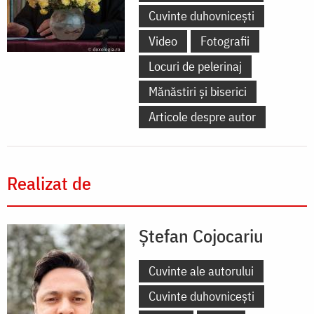
Cuvinte duhovnicești
Video
Fotografii
Locuri de pelerinaj
Mănăstiri și biserici
Articole despre autor
Realizat de
Ștefan Cojocariu
Cuvinte ale autorului
Cuvinte duhovnicești