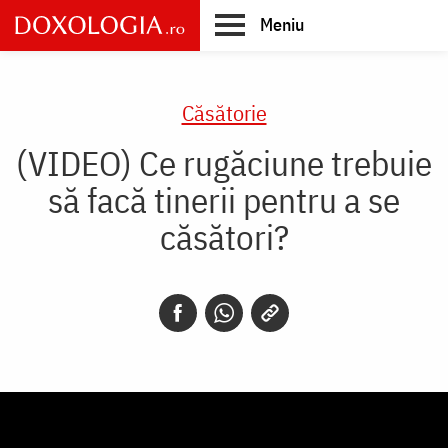
Skip
Meniu
to
main
Main
content
navigation
Căsătorie
(VIDEO) Ce rugăciune trebuie
să facă tinerii pentru a se
căsători?