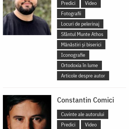
Predici
Video
Fotografii
Locuri de pelerinaj
Sfântul Munte Athos
Mănăstiri și biserici
Iconografie
Ortodoxia în lume
Articole despre autor
Constantin Comici
Cuvinte ale autorului
Predici
Video