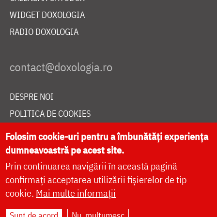
WIDGET DOXOLOGIA
RADIO DOXOLOGIA
DESPRE NOI
POLITICA DE COOKIES
DONEAZĂ ONLINE PENTRU CATEDRALA NAȚIONALĂ
Folosim cookie-uri pentru a îmbunătăți experiența
dumneavoastră pe acest site.
Prin continuarea navigării în această pagină
LIVE
confirmați acceptarea utilizării fișierelor de tip
cookie.
Mai multe informații
Site dezvoltat de
DOXOLOGIA MEDIA
,
Sunt de acord
Nu, mulțumesc