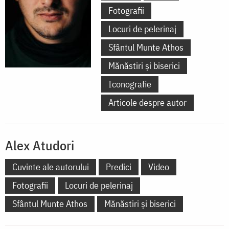
Fotografii
Locuri de pelerinaj
Sfântul Munte Athos
Mănăstiri și biserici
Iconografie
Articole despre autor
Alex Atudori
Cuvinte ale autorului
Predici
Video
Fotografii
Locuri de pelerinaj
Sfântul Munte Athos
Mănăstiri și biserici