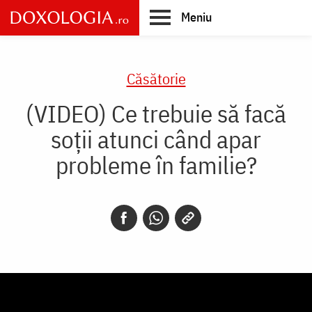
Skip
Meniu
to
main
Main
content
navigation
Căsătorie
(VIDEO) Ce trebuie să facă
soții atunci când apar
probleme în familie?