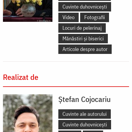
Cuvinte duhovnicești
Video
Fotografii
Locuri de pelerinaj
Mănăstiri și biserici
Articole despre autor
Realizat de
Ștefan Cojocariu
Cuvinte ale autorului
Cuvinte duhovnicești