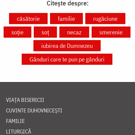
Citește despre:
căsătorie
familie
rugăciune
soție
soț
necaz
smerenie
iubirea de Dumnezeu
Gânduri care te pun pe gânduri
VIAȚA BISERICII
CUVINTE DUHOVNICEȘTI
FAMILIE
LITURGICĂ