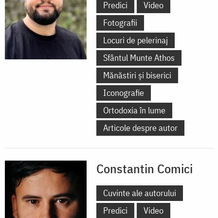
Predici
Video
Fotografii
Locuri de pelerinaj
Sfântul Munte Athos
Mănăstiri și biserici
Iconografie
Ortodoxia în lume
Articole despre autor
Constantin Comici
Cuvinte ale autorului
Predici
Video