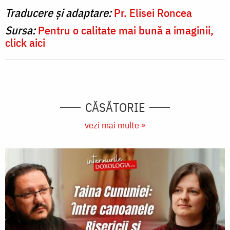
Traducere și adaptare:
Pr. Elisei Roncea
Sursa:
Pentru o calitate mai bună a imaginii,
click aici
CĂSĂTORIE
vezi mai multe »