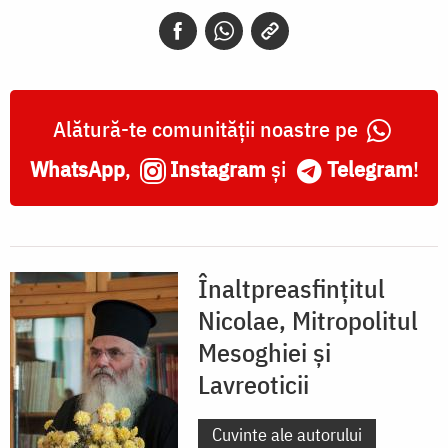
Alătură-te comunității noastre pe
WhatsApp
,
Instagram
și
Telegram
!
Înaltpreasfințitul
Nicolae, Mitropolitul
Mesoghiei şi
Lavreoticii
Cuvinte ale autorului