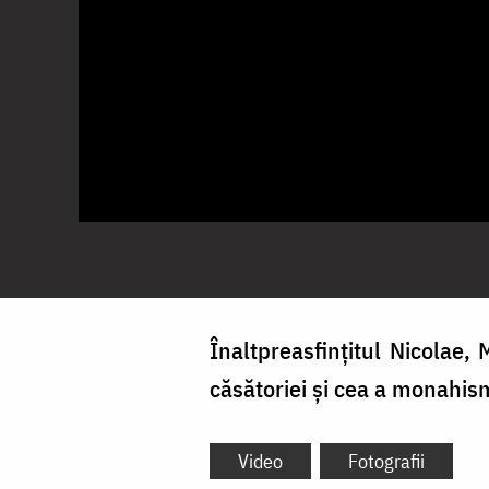
Înaltpreasfințitul Nicolae, 
căsătoriei și cea a monahis
Video
Fotografii