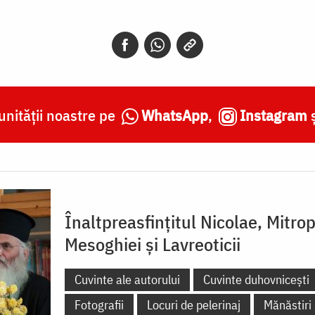
nității noastre pe
WhatsApp
,
Instagram
Înaltpreasfințitul Nicolae, Mitrop
Mesoghiei şi Lavreoticii
Cuvinte ale autorului
Cuvinte duhovnicești
Fotografii
Locuri de pelerinaj
Mănăstiri 