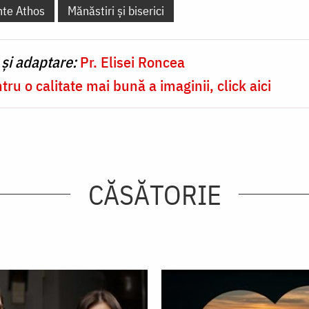
nte Athos
Mănăstiri și biserici
 și adaptare:
Pr. Elisei Roncea
tru o calitate mai bună a imaginii, click aici
CĂSĂTORIE