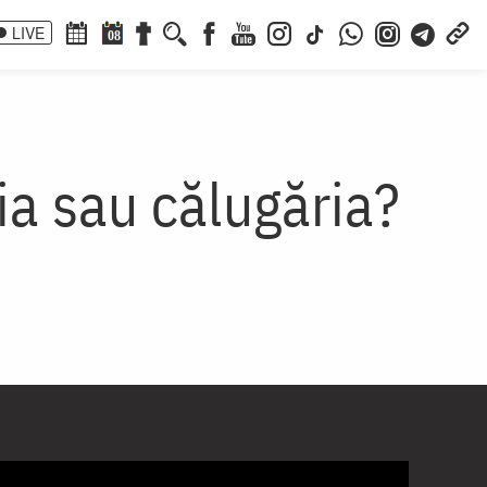
LIVE
08
ia sau călugăria?