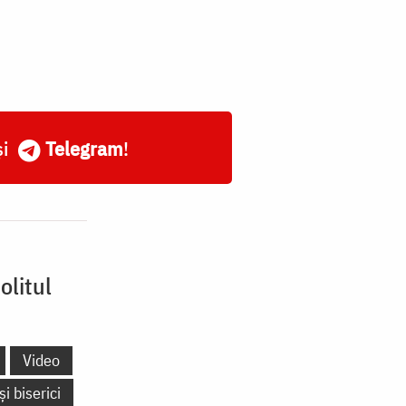
și
Telegram
!
olitul
Video
și biserici