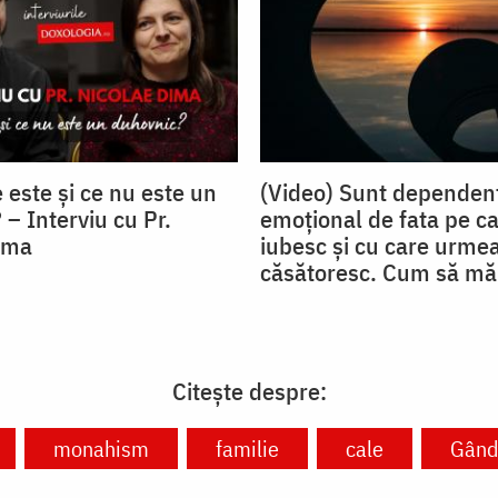
 este și ce nu este un
(Video) Sunt dependen
– Interviu cu Pr.
emoțional de fata pe ca
ima
iubesc și cu care urme
căsătoresc. Cum să mă
Citește despre:
monahism
familie
cale
Gându