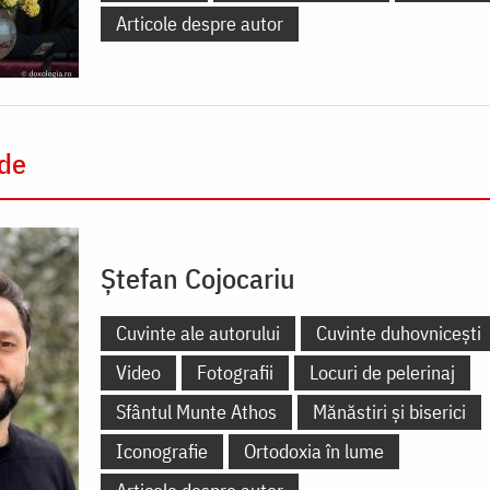
Articole despre autor
 de
Ștefan Cojocariu
Cuvinte ale autorului
Cuvinte duhovnicești
Video
Fotografii
Locuri de pelerinaj
Sfântul Munte Athos
Mănăstiri și biserici
Iconografie
Ortodoxia în lume