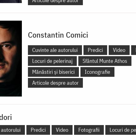
Articole despre autor
Constantin Comici
Cuvinte ale autorului
Predici
Video
Locuri de pelerinaj
Sfântul Munte Athos
Mănăstiri și biserici
Iconografie
Articole despre autor
dori
 autorului
Predici
Video
Fotografii
Locuri de pe