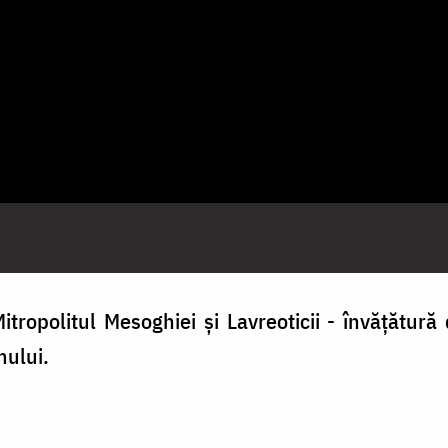
Mitropolitul Mesoghiei și Lavreoticii - învățătur
mului.