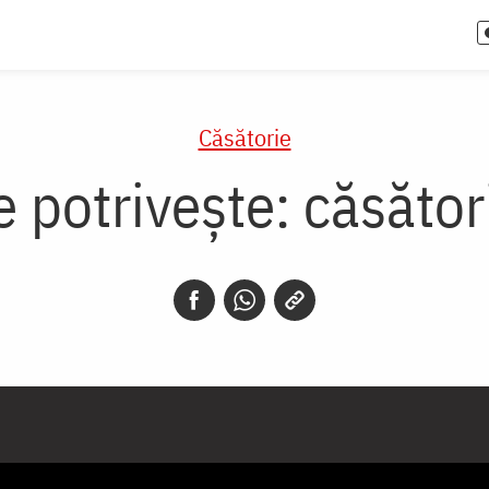
Căsătorie
 potrivește: căsător