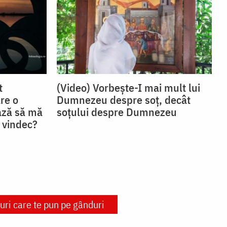
t
(Video) Vorbește-I mai mult lui
re o
Dumnezeu despre soț, decât
ază să mă
soțului despre Dumnezeu
 vindec?
ri care te pun pe gânduri