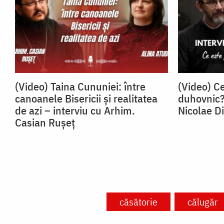
(Video) Taina Cununiei: între
(Video) Ce
canoanele Bisericii și realitatea
duhovnic? 
de azi – interviu cu Arhim.
Nicolae D
Casian Rușeț
căsătorie
călugăr