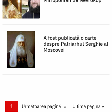
A fost publicată o carte
despre Patriarhul Serghie al
Moscovei
Paginare
Current page
1
Next page
Următoarea pagină
Last page
Ultima pagină »