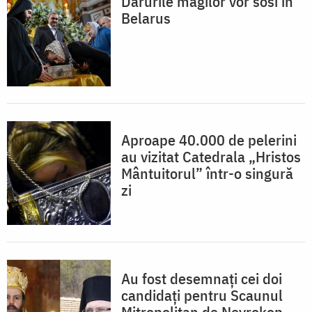
Darurile magilor vor sosi în
Belarus
Aproape 40.000 de pelerini
au vizitat Catedrala „Hristos
Mântuitorul” într-o singură
zi
Au fost desemnați cei doi
candidați pentru Scaunul
Mitropolitan de Nevrokop