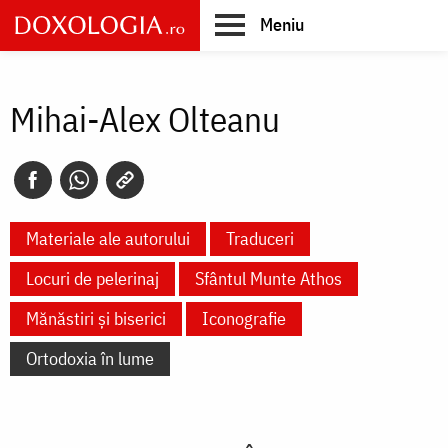
Skip
Meniu
to
main
Main
content
navigation
Mihai-Alex Olteanu
Materiale ale autorului
Traduceri
Locuri de pelerinaj
Sfântul Munte Athos
Mănăstiri și biserici
Iconografie
Ortodoxia în lume