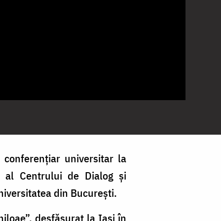
 conferențiar universitar la
r al Centrului de Dialog și
Universitatea din București.
niloae”, desfășurat la Iași în