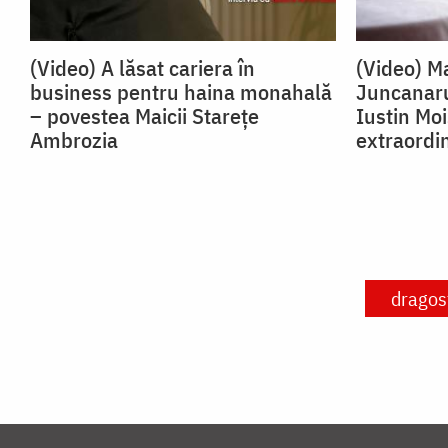
(Video) A lăsat cariera în
(Video) Ma
business pentru haina monahală
Juncanaru
– povestea Maicii Starețe
Iustin Mo
Ambrozia
extraordi
dragos