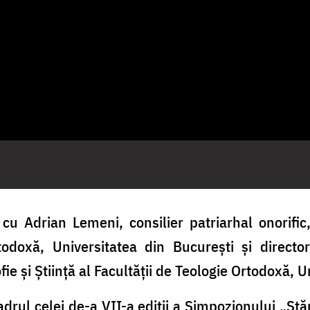
cu Adrian Lemeni, consilier patriarhal onorific,
odoxă, Universitatea din București și directo
fie și Știință al Facultății de Teologie Ortodoxă, 
cadrul celei de-a VII-a ediții a Simpozionului „Stă