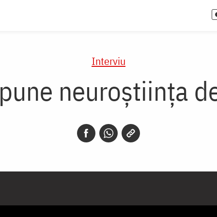
Interviu
spune neuroștiința d