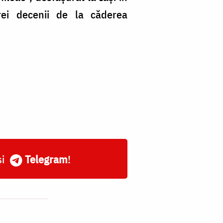
rei decenii de la căderea
și
Telegram
!