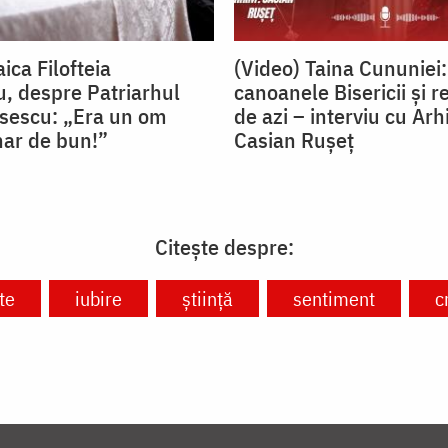
ica Filofteia
(Video) Taina Cununiei:
, despre Patriarhul
canoanele Bisericii și r
isescu: „Era un om
de azi – interviu cu Arh
nar de bun!”
Casian Rușeț
Citește despre:
te
iubire
știință
sentiment
c