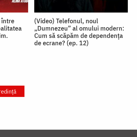
 între
(Video) Telefonul, noul
ealitatea
„Dumnezeu” al omului modern:
im.
Cum să scăpăm de dependența
de ecrane? (ep. 12)
redință