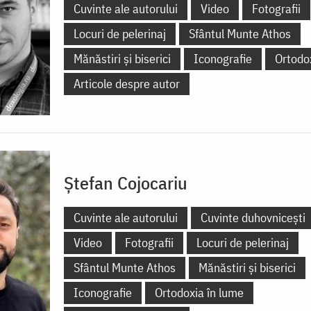
Cuvinte ale autorului
Video
Fotografii
Locuri de pelerinaj
Sfântul Munte Athos
Mănăstiri și biserici
Iconografie
Ortodo
Articole despre autor
Ștefan Cojocariu
Cuvinte ale autorului
Cuvinte duhovnicești
Video
Fotografii
Locuri de pelerinaj
Sfântul Munte Athos
Mănăstiri și biserici
Iconografie
Ortodoxia în lume