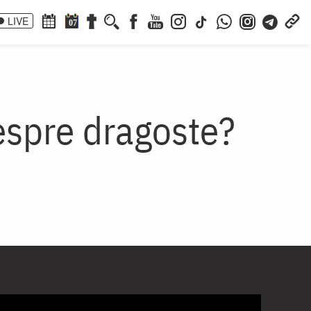
LIVE
07
espre dragoste?