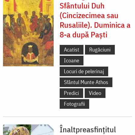
Sfântului Duh
(Cincizecimea sau
Rusaliile). Duminica a
8-a după Paști
Acatist
Rugăciuni
Icoane
Locuri de pelerinaj
Sfântul Munte Athos
Predici
Video
Fotografii
Înaltpreasfințitul