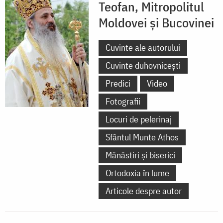
Teofan, Mitropolitul
Moldovei și Bucovinei
Cuvinte ale autorului
Cuvinte duhovnicești
Predici
Video
Fotografii
Locuri de pelerinaj
Sfântul Munte Athos
Mănăstiri și biserici
Ortodoxia în lume
Articole despre autor