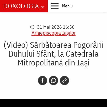
Skip
Meniu
to
main
Main
content
navigation
31 Mai 2026 16:56
Arhiepiscopia Iaşilor
(Video) Sărbătoarea Pogorârii
Duhului Sfânt, la Catedrala
Mitropolitană din Iași