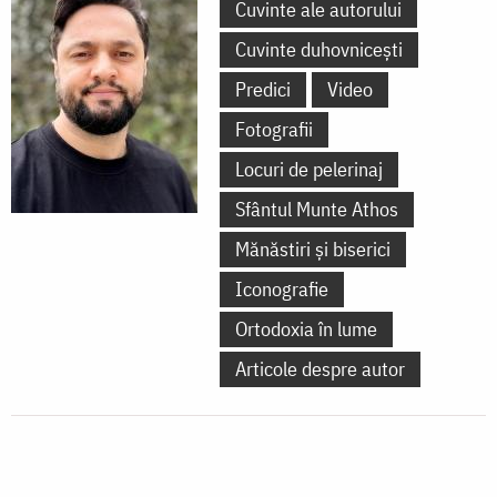
Cuvinte ale autorului
Cuvinte duhovnicești
Predici
Video
Fotografii
Locuri de pelerinaj
Sfântul Munte Athos
Mănăstiri și biserici
Iconografie
Ortodoxia în lume
Articole despre autor