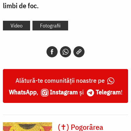
limbi de foc.
Video
Fotografii
Alătură-te comunității noastre pe
WhatsApp
,
Instagram
și
Telegram
!
(✝) Pogorârea