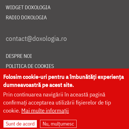
WIDGET DOXOLOGIA
RADIO DOXOLOGIA
DESPRE NOI
POLITICA DE COOKIES
DONEAZĂ ONLINE PENTRU CATEDRALA NAȚIONALĂ
Folosim cookie-uri pentru a îmbunătăți experiența
dumneavoastră pe acest site.
Prin continuarea navigării în această pagină
LIVE
confirmați acceptarea utilizării fișierelor de tip
cookie.
Mai multe informații
Sunt de acord
Nu, mulțumesc
Site dezvoltat de
DOXOLOGIA MEDIA
,