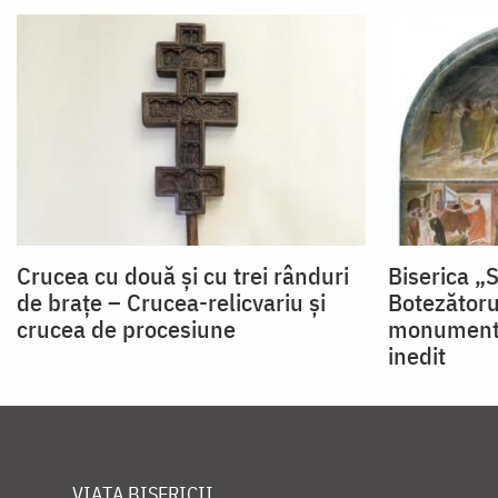
Crucea cu două și cu trei rânduri
Biserica „
de brațe – Crucea-relicvariu și
Botezătoru
crucea de procesiune
monument 
inedit
VIAȚA BISERICII