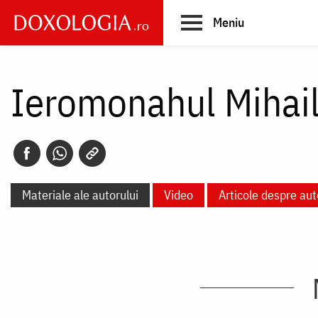
Skip
Meniu
to
main
Main
content
navigation
Ieromonahul Mihai
Materiale ale autorului
Video
Articole despre aut