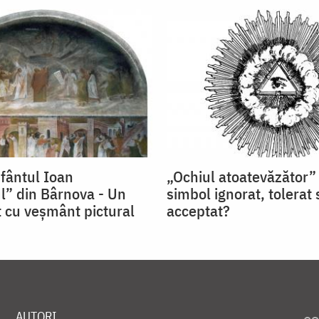
Sfântul Ioan
„Ochiul atoatevăzător”
l” din Bârnova - Un
simbol ignorat, tolerat
cu veşmânt pictural
acceptat?
AUTORI