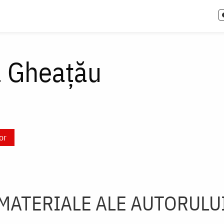
l Gheaţău
or
MATERIALE ALE AUTORULU