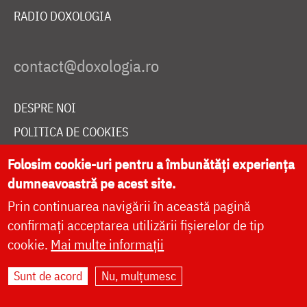
RADIO DOXOLOGIA
DESPRE NOI
POLITICA DE COOKIES
DONEAZĂ ONLINE PENTRU CATEDRALA NAȚIONALĂ
Folosim cookie-uri pentru a îmbunătăți experiența
dumneavoastră pe acest site.
Prin continuarea navigării în această pagină
LIVE
confirmați acceptarea utilizării fișierelor de tip
cookie.
Mai multe informații
Site dezvoltat de
DOXOLOGIA MEDIA
,
Sunt de acord
Nu, mulțumesc
Arhiepiscopia Iașilor | ©
doxologia.ro