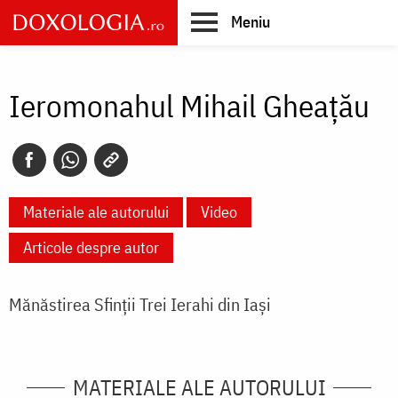
Skip
Meniu
to
main
Main
content
navigation
Ieromonahul Mihail Gheaţău
Materiale ale autorului
Video
Articole despre autor
Mănăstirea Sfinţii Trei Ierahi din Iaşi
MATERIALE ALE AUTORULUI