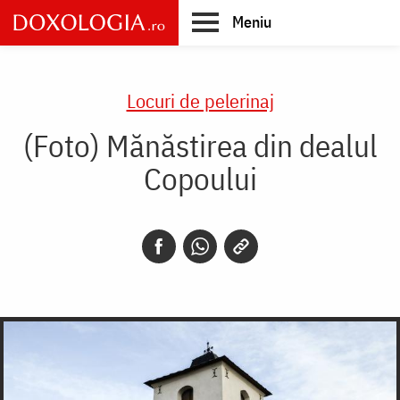
Skip
Meniu
to
main
Main
content
navigation
Locuri de pelerinaj
(Foto) Mănăstirea din dealul
Copoului