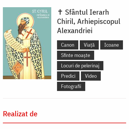
✝ Sfântul Ierarh
Chiril, Arhiepiscopul
Alexandriei
Canon
Viață
Icoane
Sfinte moaște
Locuri de pelerinaj
Predici
Video
Fotografii
Realizat de