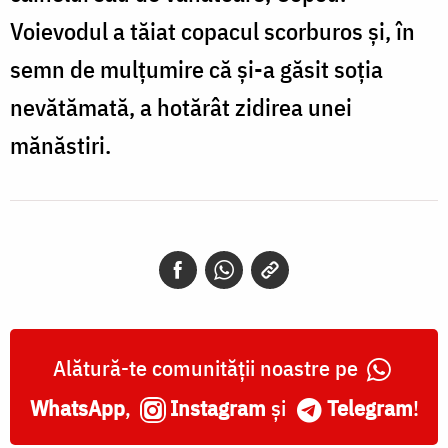
Voievodul a tăiat copacul scorburos și, în
semn de mulțumire că și-a găsit soția
nevătămată, a hotărât zidirea unei
mănăstiri.
Alătură-te comunității noastre pe
WhatsApp
,
Instagram
și
Telegram
!