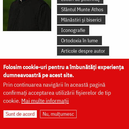
Sfântul Munte Athos
Mănăstiri și biserici
Iconografie
Ortodoxia în lume
Articole despre autor
Folosim cookie-uri pentru a îmbunătăți experiența
Ștefan Cojocariu
dumneavoastră pe acest site.
Prin continuarea navigării în această pagină
Cuvinte ale autorului
confirmați acceptarea utilizării fișierelor de tip
Cuvinte duhovnicești
cookie.
Mai multe informații
Predici
Video
Sunt de acord
Nu, mulțumesc
Fotografii