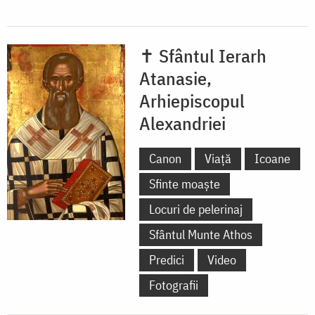
✝ Sfântul Ierarh
Atanasie,
Arhiepiscopul
Alexandriei
Canon
Viață
Icoane
Sfinte moaște
Locuri de pelerinaj
Sfântul Munte Athos
Predici
Video
Fotografii