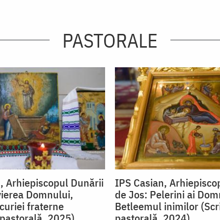
PASTORALE
, Arhiepiscopul Dunării
IPS Casian, Arhiepisco
vierea Domnului,
de Jos: Pelerini ai Dom
curiei fraterne
Betleemul inimilor (Scr
 pastorală, 2025)
pastorală, 2024)