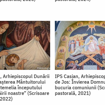
, Arhiepiscopul Dunării
IPS Casian, Arhiepisco
aşterea Mântuitorului
de Jos: Învierea Domnu
 temelia începutului
bucuria comuniunii (Sc
ăirii noastre” (Scrisoare
pastorală, 2021)
 2022)