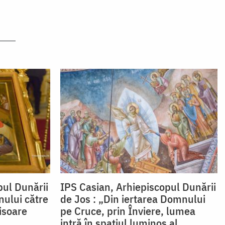
pul Dunării
IPS Casian, Arhiepiscopul Dunării
nului către
de Jos : „Din iertarea Domnului
isoare
pe Cruce, prin Înviere, lumea
intră în spațiul luminos al