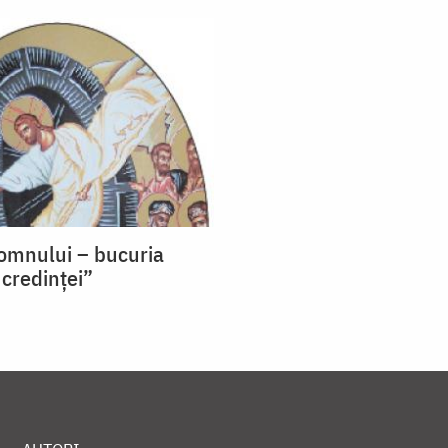
omnului – bucuria
 credinței”