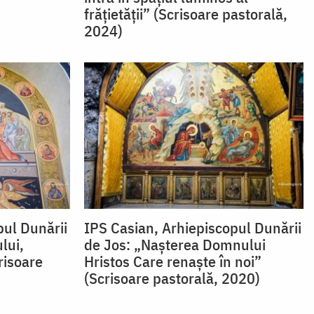
frățietății” (Scrisoare pastorală,
2024)
pul Dunării
IPS Casian, Arhiepiscopul Dunării
lui,
de Jos: „Nașterea Domnului
risoare
Hristos Care renaște în noi”
(Scrisoare pastorală, 2020)