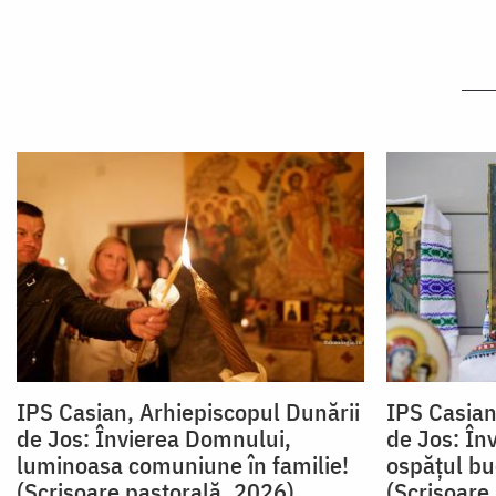
IPS Casian, Arhiepiscopul Dunării
IPS Casian
de Jos: Învierea Domnului,
de Jos: În
luminoasa comuniune în familie!
ospățul bu
(Scrisoare pastorală, 2026)
(Scrisoare