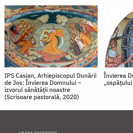
IPS Casian, Arhiepiscopul Dunării
Învierea D
de Jos: Învierea Domnului –
„ospățului
izvorul sănătății noastre
(Scrisoare pastorală, 2020)