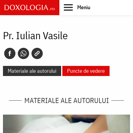
Skip
Meniu
to
main
Main
content
navigation
Pr. Iulian Vasile
Materiale ale autorului
Puncte de vedere
MATERIALE ALE AUTORULUI