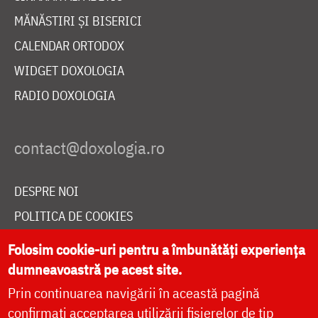
MĂNĂSTIRI ȘI BISERICI
CALENDAR ORTODOX
WIDGET DOXOLOGIA
RADIO DOXOLOGIA
DESPRE NOI
POLITICA DE COOKIES
DONEAZĂ ONLINE PENTRU CATEDRALA NAȚIONALĂ
Folosim cookie-uri pentru a îmbunătăți experiența
dumneavoastră pe acest site.
Prin continuarea navigării în această pagină
LIVE
confirmați acceptarea utilizării fișierelor de tip