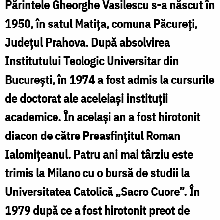
Părintele Gheorghe Vasilescu s-a născut în
1950, în satul Matița, comuna Păcureți,
I
I
Județul Prahova. După absolvirea
Institutului Teologic Universitar din
p
București, în 1974 a fost admis la cursurile
V
de doctorat ale aceleiași instituții
academice. În același an a fost hirotonit
diacon de către Preasfințitul Roman
Ialomițeanul. Patru ani mai târziu este
trimis la Milano cu o bursă de studii la
a
Universitatea Catolică „Sacro Cuore”. În
1979 după ce a fost hirotonit preot de