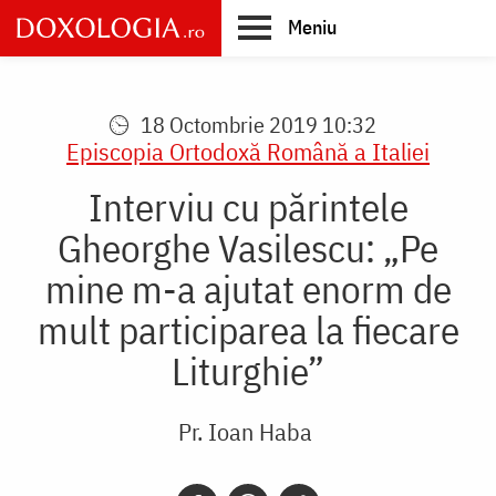
Skip
Meniu
to
main
Main
content
navigation
18 Octombrie 2019 10:32
Episcopia Ortodoxă Română a Italiei
Interviu cu părintele
Gheorghe Vasilescu: „Pe
mine m-a ajutat enorm de
mult participarea la fiecare
Liturghie”
Pr. Ioan Haba