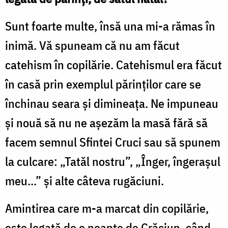
Sunt foarte multe, însă una mi-a rămas în
inimă. Vă spuneam că nu am făcut
catehism în copilărie. Catehismul era făcut
în casă prin exemplul părinților care se
închinau seara și dimineața. Ne impuneau
și nouă să nu ne așezăm la masă fără să
facem semnul Sfintei Cruci sau să spunem
la culcare: „Tatăl nostru”, „Înger, îngerașul
meu...” și alte câteva rugăciuni.
Amintirea care m-a marcat din copilărie,
este legată de o noapte de Crăciun, când