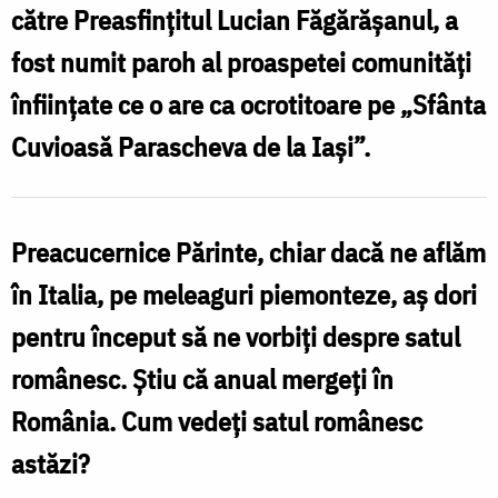
către Preasfințitul Lucian Făgărășanul, a
fost numit paroh al proaspetei comunități
p
înființate ce o are ca ocrotitoare pe „Sfânta
l
Cuvioasă Parascheva de la Iași”.
f
L
Preacucernice Părinte, chiar dacă ne aflăm
în Italia, pe meleaguri piemonteze, aș dori
pentru început să ne vorbiți despre satul
românesc. Știu că anual mergeți în
România. Cum vedeți satul românesc
astăzi?