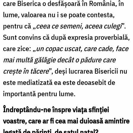
care Biserica o desfășoară în România, în
lume, valoarea nu i se poate contesta,
pentru că „
ceea ce semeni, aceea culegi
”.
Sunt convins că după expresia proverbială,
care zice: „
un copac uscat, care cade, face
mai multă gălăgie decât o pădure care
crește în tăcere
”, deși lucrarea Bisericii nu
este mediatizată ea este deoasebit de
importantă pentru lume.
Îndreptându-ne înspre viața sfinției
voastre, care ar fi cea mai duioasă amintire
legată de părinți, de satul natal?