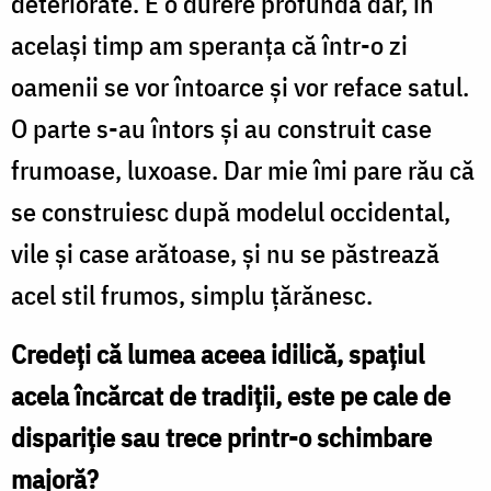
deteriorate. E o durere profundă dar, în
același timp am speranța că într-o zi
oamenii se vor întoarce și vor reface satul.
O parte s-au întors și au construit case
frumoase, luxoase. Dar mie îmi pare rău că
se construiesc după modelul occidental,
vile și case arătoase, și nu se păstrează
acel stil frumos, simplu țărănesc.
Credeți că lumea aceea idilică, spațiul
acela încărcat de tradiții, este pe cale de
dispariție sau trece printr-o schimbare
majoră?