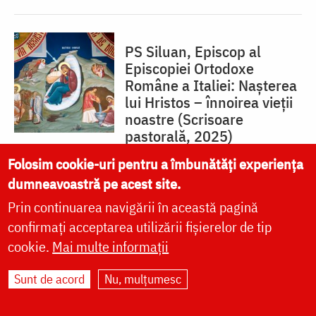
PS Siluan, Episcop al
Episcopiei Ortodoxe
Române a Italiei: Nașterea
lui Hristos – înnoirea vieții
noastre (Scrisoare
pastorală, 2025)
Folosim cookie-uri pentru a îmbunătăți experiența
dumneavoastră pe acest site.
De ce sunt ortodox...!?
Prin continuarea navigării în această pagină
confirmați acceptarea utilizării fișierelor de tip
cookie.
Mai multe informații
Sunt de acord
Nu, mulțumesc