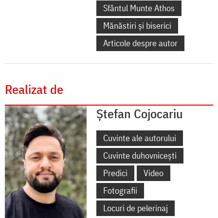
Sfântul Munte Athos
Mănăstiri și biserici
Articole despre autor
Realizat de
Ștefan Cojocariu
Cuvinte ale autorului
Cuvinte duhovnicești
Predici
Video
Fotografii
Locuri de pelerinaj