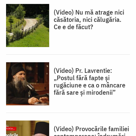
(Video) Nu mă atrage nici
căsătoria, nici călugăria.
Ce e de făcut?
(Video) Pr. Lavrentie:
„Postul fără fapte și
rugăciune e ca o mâncare
fără sare și mirodenii”
(Video) Provocările familiei
contemporane: îndrumări