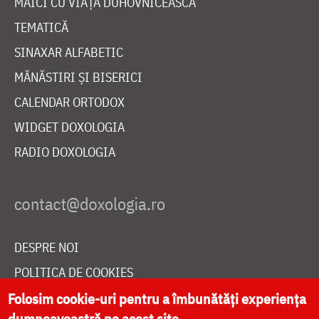
MAICI CU VIAȚĂ DUHOVNICEASCĂ
TEMATICĂ
SINAXAR ALFABETIC
MĂNĂSTIRI ȘI BISERICI
CALENDAR ORTODOX
WIDGET DOXOLOGIA
RADIO DOXOLOGIA
DESPRE NOI
POLITICA DE COOKIES
Folosim cookie-uri pentru a îmbunătăți experiența
DONEAZĂ ONLINE PENTRU CATEDRALA NAȚIONALĂ
dumneavoastră pe acest site.