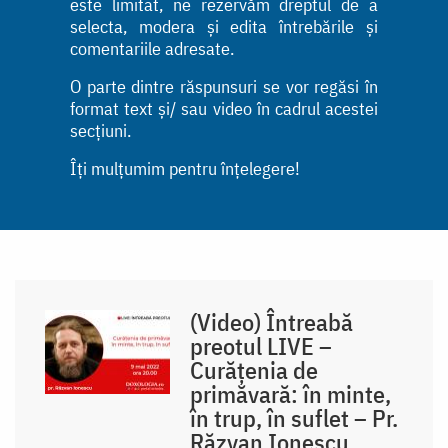
este limitat, ne rezervăm dreptul de a
selecta, modera și edita întrebările și
comentariile adresate.
O parte dintre răspunsuri se vor regăsi în
format text și/ sau video în cadrul acestei
secțiuni.
Îți mulțumim pentru înțelegere!
(Video) Întreabă
preotul LIVE –
Curățenia de
primăvară: în minte,
în trup, în suflet – Pr.
Răzvan Ionescu