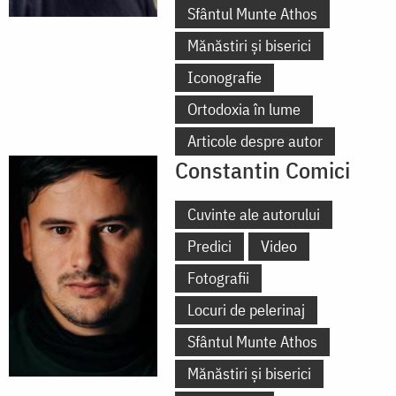
Sfântul Munte Athos
Mănăstiri și biserici
Iconografie
Ortodoxia în lume
Articole despre autor
Constantin Comici
Cuvinte ale autorului
Predici
Video
Fotografii
Locuri de pelerinaj
Sfântul Munte Athos
Mănăstiri și biserici