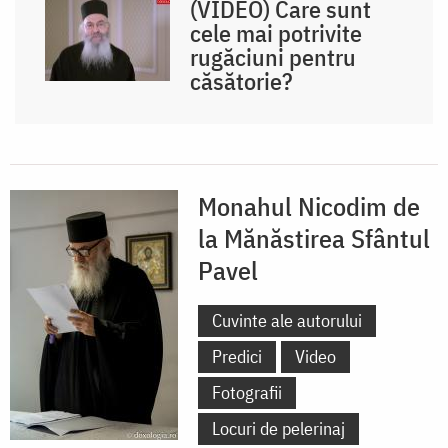
(VIDEO) Care sunt
cele mai potrivite
rugăciuni pentru
căsătorie?
Monahul Nicodim de
la Mănăstirea Sfântul
Pavel
Cuvinte ale autorului
Predici
Video
Fotografii
Locuri de pelerinaj