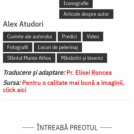
Iconografie
Articole despre autor
Alex Atudori
Cuvinte ale autorului
Predici
Video
Fotografii
Locuri de pelerinaj
Sfântul Munte Athos
Mănăstiri și biserici
Traducere și adaptare:
Pr. Elisei Roncea
Sursa:
Pentru o calitate mai bună a imaginii,
click aici
ÎNTREABĂ PREOTUL