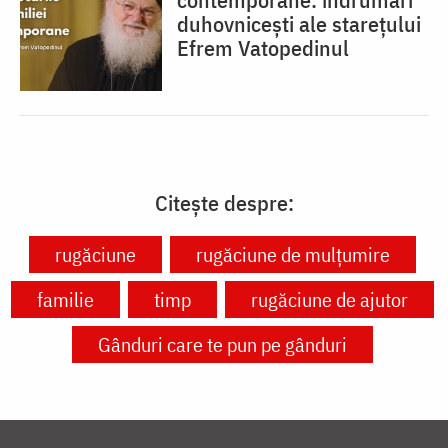
duhovnicești ale starețului
Efrem Vatopedinul
Citește despre:
rugăciune
rugăciune de mulțumire
familie
timp
rugăciune de ajutor
Gânduri care te pun pe gânduri