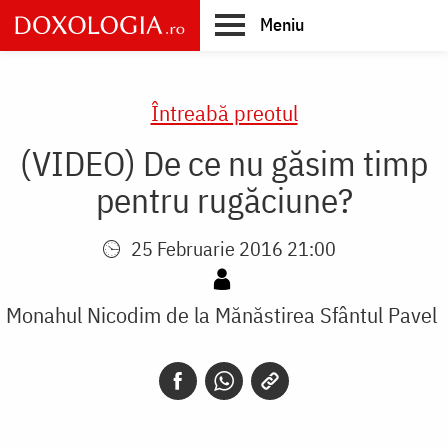
Skip
Meniu
to
main
Main
content
navigation
Întreabă preotul
(VIDEO) De ce nu găsim timp
pentru rugăciune?
25 Februarie 2016 21:00
Monahul Nicodim de la Mănăstirea Sfântul Pavel