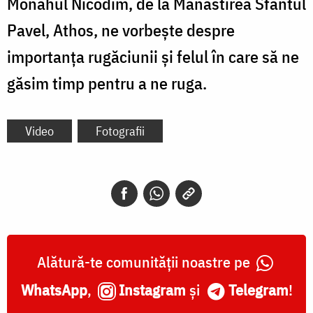
Monahul Nicodim, de la Mănăstirea Sfântul
Pavel, Athos, ne vorbește despre
importanța rugăciunii și felul în care să ne
găsim timp pentru a ne ruga.
Video
Fotografii
Alătură-te comunității noastre pe
WhatsApp
,
Instagram
și
Telegram
!