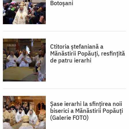
Botoșani
Ctitoria ștefaniană a
Mănăstirii Popăuți, resfințită
de patru ierarhi
Şase ierarhi la sfinţirea noii
biserici a Mănăstirii Popăuţi
(Galerie FOTO)