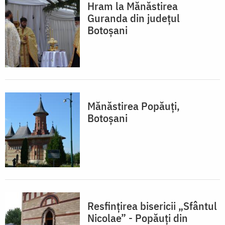
Hram la Mănăstirea
Guranda din județul
Botoșani
Mănăstirea Popăuți,
Botoșani
Resfințirea bisericii „Sfântul
Nicolae” - Popăuți din