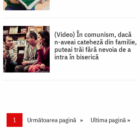
(Video) În comunism, dacă
n-aveai cateheză din familie,
puteai trăi fără nevoia de a
intra în biserică
Paginare
Current page
1
Next page
Următoarea pagină
Last page
Ultima pagină »