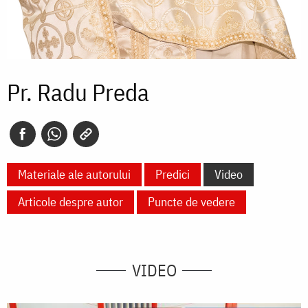
Pr. Radu Preda
Materiale ale autorului
Predici
Video
Articole despre autor
Puncte de vedere
VIDEO