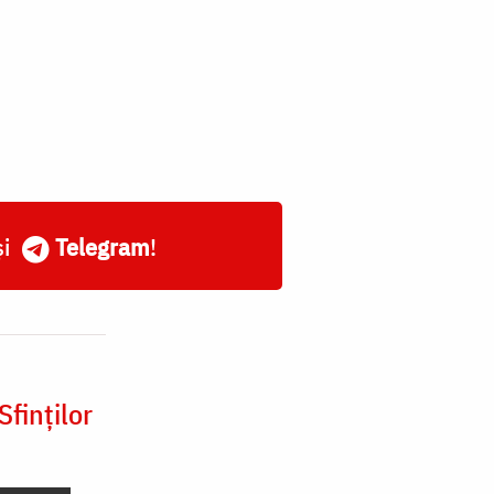
și
Telegram
!
finților