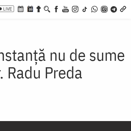
LIVE
09
instanță nu de sume
Pr. Radu Preda