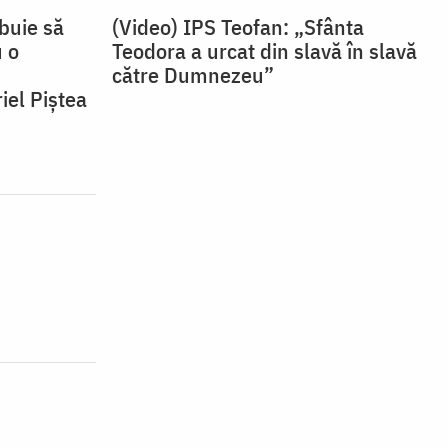
buie să
(Video) IPS Teofan: „Sfânta
 o
Teodora a urcat din slavă în slavă
către Dumnezeu”
el Piștea