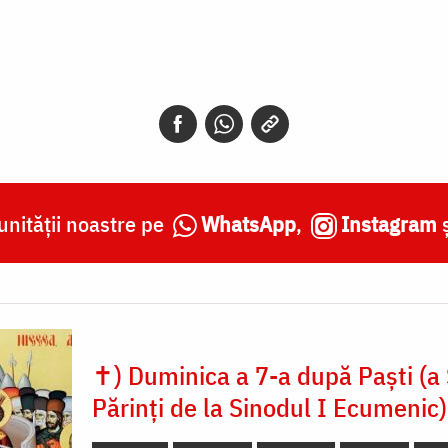
nității noastre pe
WhatsApp
,
Instagram
✝) Duminica a 7-a după Paști (a S
Părinți de la Sinodul I Ecumenic)