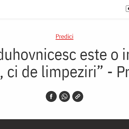
Predici
 duhovnicesc este o 
i, ci de limpeziri” - 