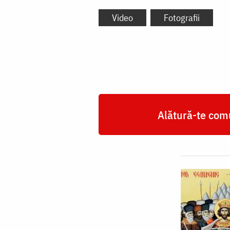
Video
Fotografii
Alătură-te comu