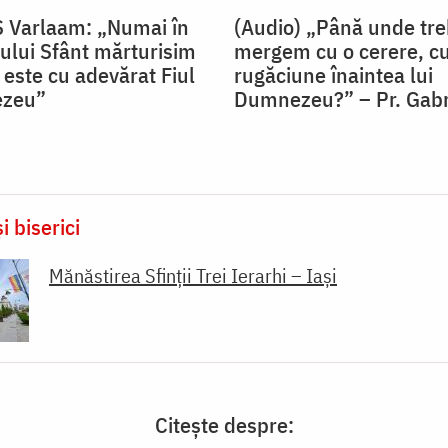
S Varlaam: „Numai în
(Audio) „Până unde tre
ului Sfânt mărturisim
mergem cu o cerere, cu
 este cu adevărat Fiul
rugăciune înaintea lui
ezeu”
Dumnezeu?” – Pr. Gabri
i biserici
Mănăstirea Sfinții Trei Ierarhi – Iași
Citește despre: