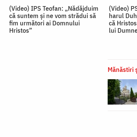
(Video) IPS Teofan: „Nădăjduim
(Video) P
că suntem și ne vom strădui să
harul Duh
fim următori ai Domnului
că Hristos
Hristos”
lui Dumn
Mănăstiri ș