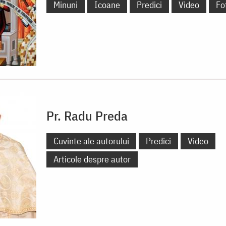
Minuni
Icoane
Predici
Video
Fo
Pr. Radu Preda
Cuvinte ale autorului
Predici
Video
Articole despre autor