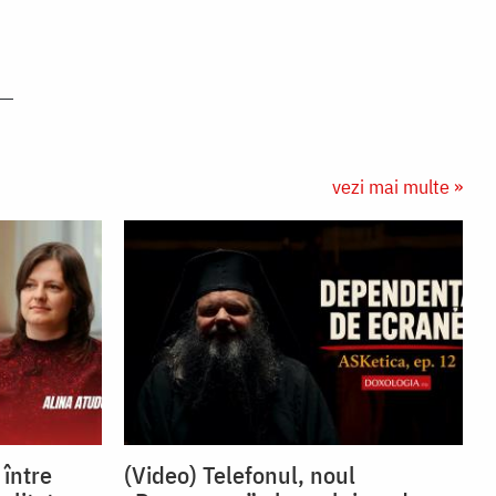
vezi mai multe »
 între
(Video) Telefonul, noul