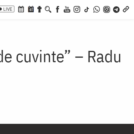
LIVE
07
de cuvinte” – Radu