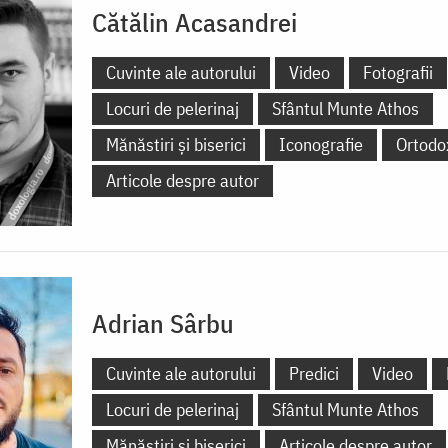
Cătălin Acasandrei
Cuvinte ale autorului
Video
Fotografii
Locuri de pelerinaj
Sfântul Munte Athos
Mănăstiri și biserici
Iconografie
Ortodo
Articole despre autor
Adrian Sârbu
Cuvinte ale autorului
Predici
Video
Locuri de pelerinaj
Sfântul Munte Athos
Mănăstiri și biserici
Articole despre autor