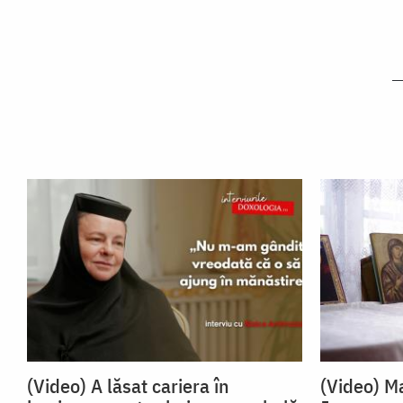
(Video) A lăsat cariera în
(Video) Ma