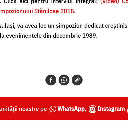
 Click aici pentru interviul integral:
(Video) C
 Simpozionului Stăniloae 2018
.
la Iași, va avea loc un simpozion dedicat creștin
de la evenimentele din decembrie 1989.
nității noastre pe
WhatsApp
,
Instagram