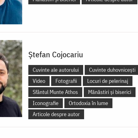
Ștefan Cojocariu
Cuvinte ale autorului
Cuvinte duhovnicești
Video
Fotografii
Locuri de pelerinaj
Sfântul Munte Athos
Mănăstiri și biserici
Iconografie
Ortodoxia în lume
Articole despre autor