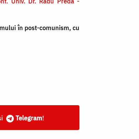
onf. Univ. Dr. Radu Preda -
ismului în post-comunism, cu
și
Telegram
!