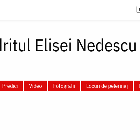
itul Elisei Nedescu
Predici
Video
Fotografii
Locuri de pelerinaj