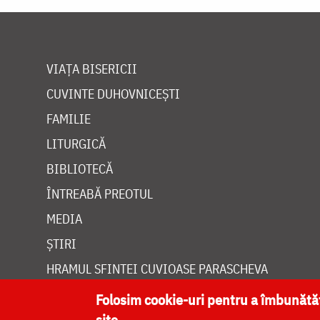
VIAȚA BISERICII
CUVINTE DUHOVNICEȘTI
FAMILIE
LITURGICĂ
BIBLIOTECĂ
ÎNTREABĂ PREOTUL
MEDIA
ȘTIRI
HRAMUL SFINTEI CUVIOASE PARASCHEVA
Folosim cookie-uri pentru a îmbunăt
site.