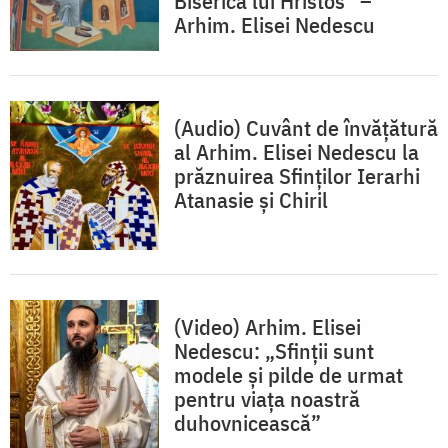
Biserica lui Hristos” –
Arhim. Elisei Nedescu
(Audio) Cuvânt de învățătură
al Arhim. Elisei Nedescu la
prăznuirea Sfinților Ierarhi
Atanasie și Chiril
(Video) Arhim. Elisei
Nedescu: „Sfinții sunt
modele și pilde de urmat
pentru viața noastră
duhovnicească”