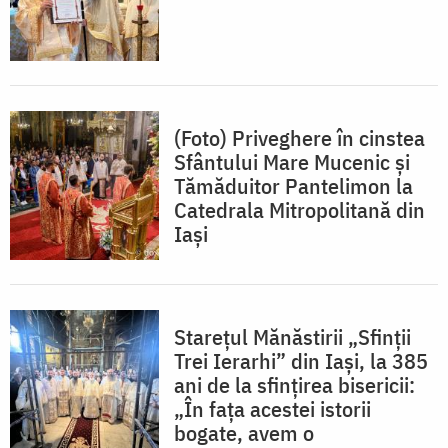
(Foto) Priveghere în cinstea
Sfântului Mare Mucenic și
Tămăduitor Pantelimon la
Catedrala Mitropolitană din
Iași
Starețul Mănăstirii „Sfinții
Trei Ierarhi” din Iași, la 385
ani de la sfințirea bisericii:
„În fața acestei istorii
bogate, avem o