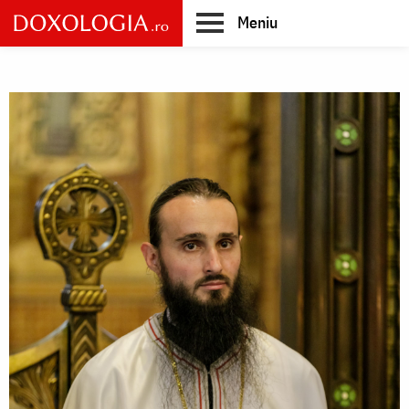
Skip
Meniu
to
main
Main
content
navigation