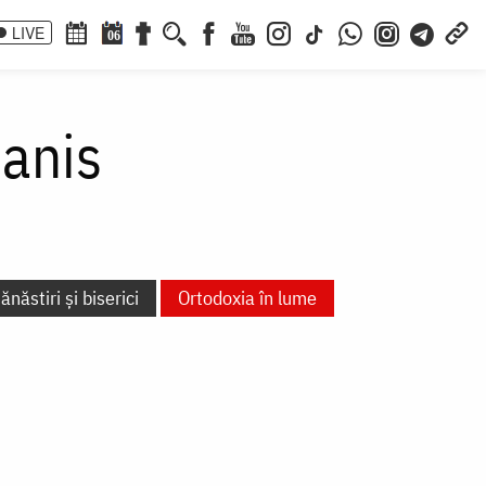
LIVE
06
anis
ănăstiri și biserici
Ortodoxia în lume