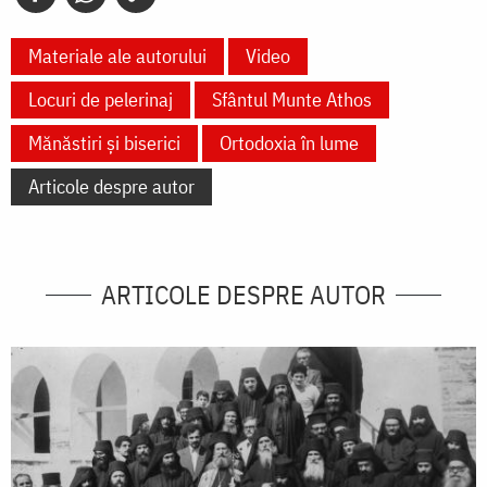
Materiale ale autorului
Video
Locuri de pelerinaj
Sfântul Munte Athos
Mănăstiri și biserici
Ortodoxia în lume
Articole despre autor
ARTICOLE DESPRE AUTOR