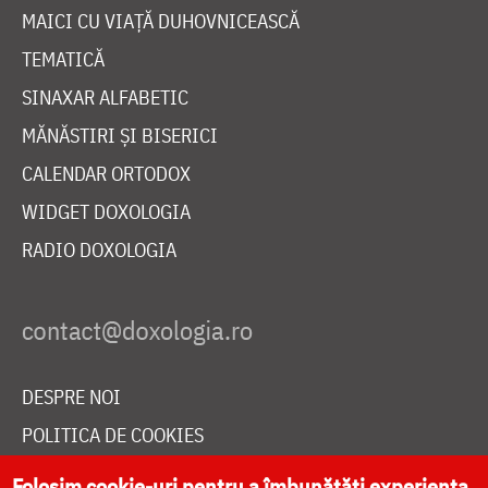
MAICI CU VIAȚĂ DUHOVNICEASCĂ
TEMATICĂ
SINAXAR ALFABETIC
MĂNĂSTIRI ȘI BISERICI
CALENDAR ORTODOX
WIDGET DOXOLOGIA
RADIO DOXOLOGIA
DESPRE NOI
POLITICA DE COOKIES
DONEAZĂ ONLINE PENTRU CATEDRALA NAȚIONALĂ
Folosim cookie-uri pentru a îmbunătăți experiența