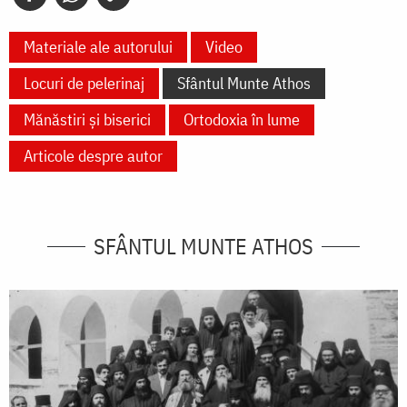
Materiale ale autorului
Video
Locuri de pelerinaj
Sfântul Munte Athos
Mănăstiri și biserici
Ortodoxia în lume
Articole despre autor
SFÂNTUL MUNTE ATHOS