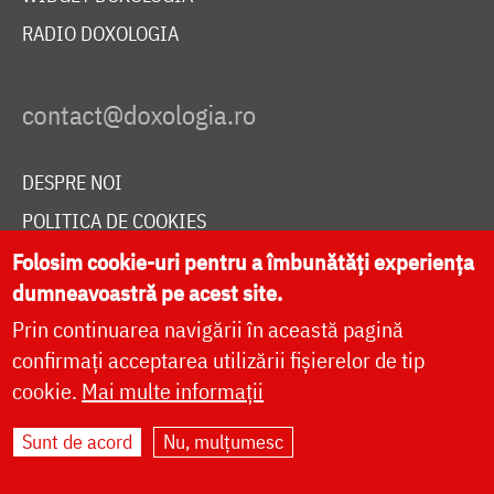
RADIO DOXOLOGIA
DESPRE NOI
POLITICA DE COOKIES
DONEAZĂ ONLINE PENTRU CATEDRALA NAȚIONALĂ
Folosim cookie-uri pentru a îmbunătăți experiența
dumneavoastră pe acest site.
Prin continuarea navigării în această pagină
LIVE
confirmați acceptarea utilizării fișierelor de tip
cookie.
Mai multe informații
Sunt de acord
Nu, mulțumesc
Site dezvoltat de
DOXOLOGIA MEDIA
,
Arhiepiscopia Iașilor | ©
doxologia.ro