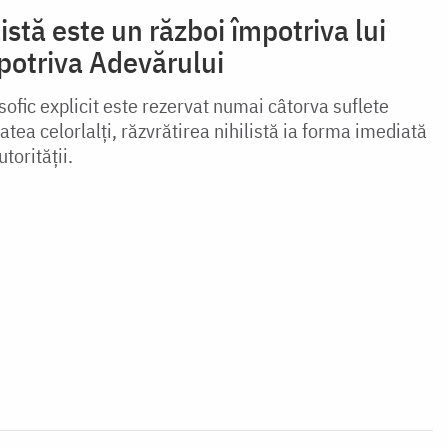
istă este un război împotri­va lui
otriva Adevărului
osofic explicit este rezervat numai câtorva suflete
tea celorlalți, răzvrătirea nihilistă ia for­ma imediată
torității.