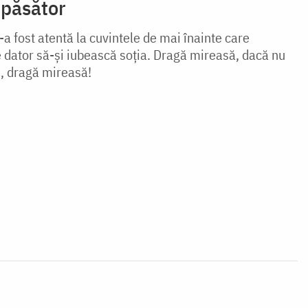
epăsător
a fost atentă la cuvintele de mai înainte care
 dator să-şi iubească soţia. Dragă mireasă, dacă nu
ţi, dragă mireasă!