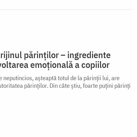
rijinul părinților – ingrediente
oltarea emoțională a copiilor
 neputincios, așteaptă totul de la părinții lui, are
oritatea părinților. Din câte știu, foarte puțini părinți