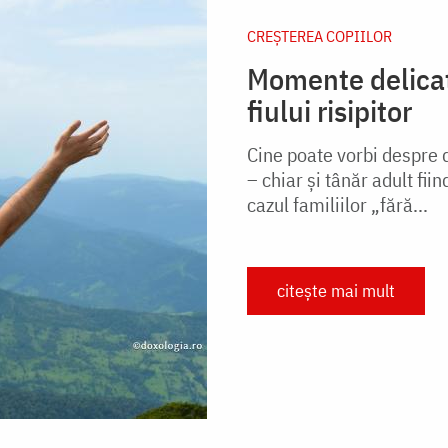
CREŞTEREA COPIILOR
Momente delicate
fiului risipitor
Cine poate vorbi despre 
– chiar şi tânăr adult fiin
cazul familiilor „fără...
citește mai mult