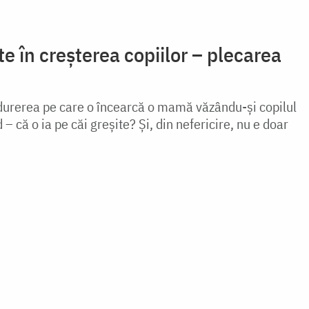
 în creșterea copiilor – plecarea
durerea pe care o încearcă o mamă văzându-şi copilul
d – că o ia pe căi greşite? Şi, din nefericire, nu e doar