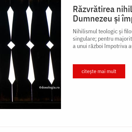
Răzvrătirea nihil
Dumnezeu și împ
Nihilismul teologic și fil
singulare; pentru majorita
a unui război împotriva au
citește mai mult