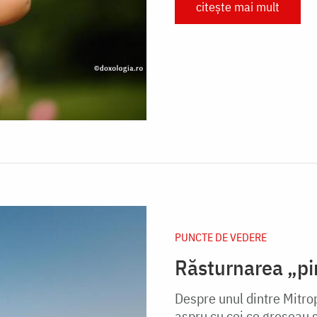
citește mai mult
PUNCTE DE VEDERE
Răsturnarea „pi
Despre unul dintre Mitrop
aspru cu cei ce greșeau