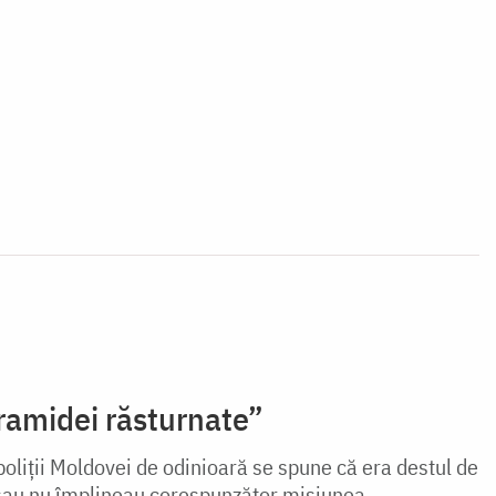
ramidei răsturnate”
oliții Moldovei de odinioară se spune că era destul de
 sau nu împlineau corespunzător misiunea