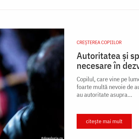
CREŞTEREA COPIILOR
Autoritatea și sp
necesare în dezv
Copilul, care vine pe lume
foarte multă nevoie de aut
au autoritate asupra...
citește mai mult