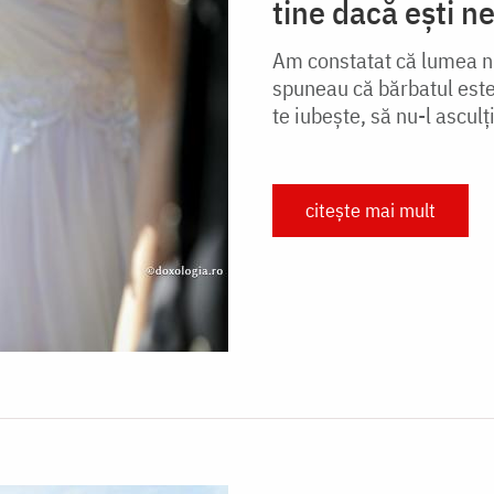
tine dacă ești n
Am constatat că lumea n-
spuneau că bărbatul este
te iubeşte, să nu-l ascul
citește mai mult