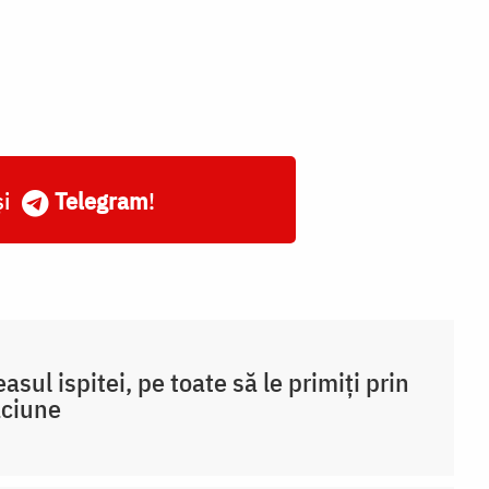
și
Telegram
!
easul ispitei, pe toate să le primiți prin
ăciune