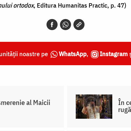
nului ortodox
, Editura Humanitas Practic, p. 47)
nității noastre pe
WhatsApp
,
Instagram
merenie al Maicii
În c
rug