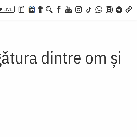
LIVE
09
gătura dintre om și