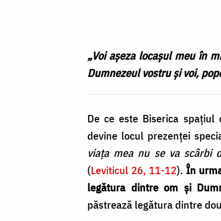
Foto:
Oana
Nechifor
„Voi așeza locașul meu în mij
Dumnezeul vostru și voi, po
De ce este Biserica spațiul 
devine locul prezenței spe
viața mea nu se va scârbi d
(
Leviticul 26, 11-12
).
În urma
legătura dintre om și Dum
păstrează legătura dintre două