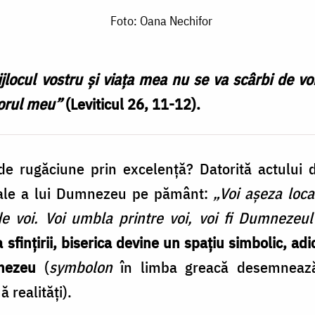
Foto: Oana Nechifor
locul vostru și viața mea nu se va scârbi de voi.
porul meu”
(Leviticul 26, 11-12).
de rugăciune prin excelență? Datorită actului de
ciale a lui Dumnezeu pe pământ:
„Voi așeza loca
e voi. Voi umbla printre voi, voi fi Dumnezeul
 sfințirii, biserica devine un spațiu simbolic, adi
nezeu
(
symbolon
în limba greacă desemnează 
 realități).