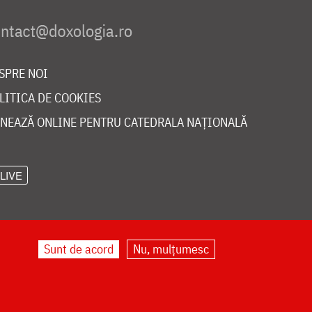
SPRE NOI
LITICA DE COOKIES
NEAZĂ ONLINE PENTRU CATEDRALA NAȚIONALĂ
LIVE
Sunt de acord
Nu, mulțumesc
©
doxologia.ro