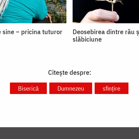
 sine – pricina tuturor
Deosebirea dintre rău ș
slăbiciune
Citește despre:
Biserică
Dumnezeu
sfinţire