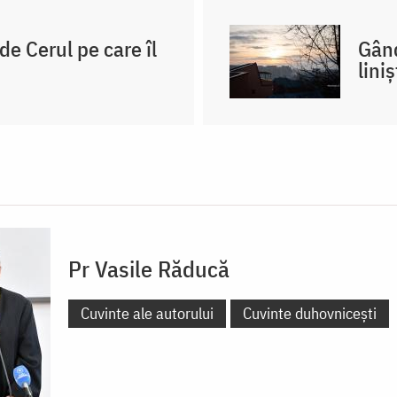
e Cerul pe care îl
Gând
lini
Pr Vasile Răducă
Cuvinte ale autorului
Cuvinte duhovnicești