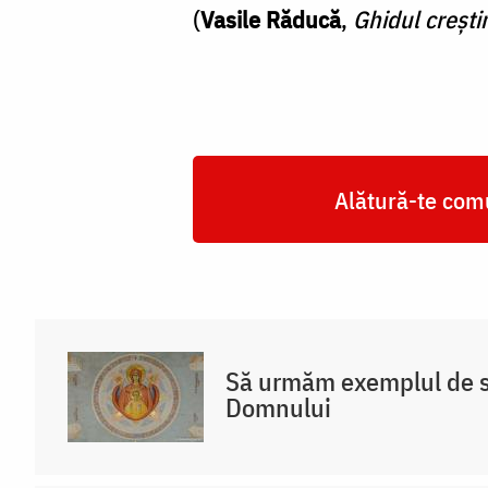
(
Vasile Răducă
,
Ghidul crești
Alătură-te comu
Să urmăm exemplul de s
Domnului