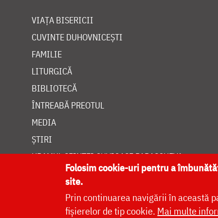
VIAȚA BISERICII
CUVINTE DUHOVNICEȘTI
FAMILIE
LITURGICĂ
BIBLIOTECĂ
ÎNTREABĂ PREOTUL
MEDIA
ȘTIRI
HRAMUL SFINTEI CUVIOASE PARASCHEVA
Folosim cookie-uri pentru a îmbunăt
site.
Prin continuarea navigării în această p
fișierelor de tip cookie.
Mai multe infor
Site dezvolt