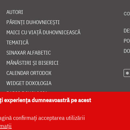
AUTORI
PĂRINȚI DUHOVNICEȘTI
DE
MAICI CU VIAȚĂ DUHOVNICEASCĂ
PO
TEMATICĂ
DO
SINAXAR ALFABETIC
MĂNĂSTIRI ȘI BISERICI
CALENDAR ORTODOX
WIDGET DOXOLOGIA
RADIO DOXOLOGIA
ăți experiența dumneavoastră pe acest
agină confirmați acceptarea utilizării
mații
at de
DOXOLOGIA MEDIA
, Arhiepiscopia Iașilor | 