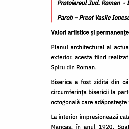
Protoiereul Jud. Roman - 
Paroh – Preot Vasile Iones
Valori artistice și permanențe
Planul architectural al actual
exterior, acesta fiind realiza
Spiru din Roman.
Biserica a fost zidită din c
circumferința bisericii la pa
octogonală care adăpostește t
La interior impresionează cat
Mancaș, în anul 1920. Spați