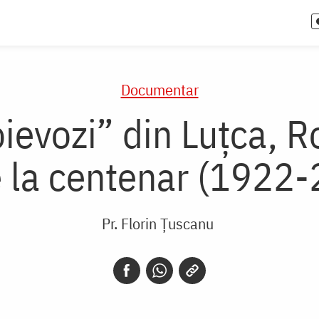
Documentar
Voievozi” din Luțca, R
 la centenar (1922
Pr. Florin Ţuscanu