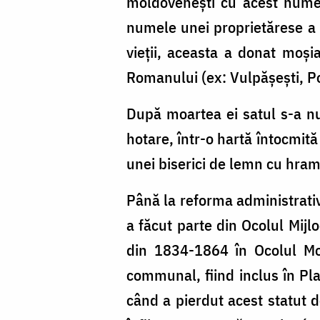
moldovenești cu acest nume î
2022)
numele unei proprietărese a 
vieții, aceasta a donat moșia
Romanului (ex: Vulpășești, P
După moartea ei satul s-a nu
hotare, într-o hartă întocmit
unei biserici de lemn cu hram
Până la reforma administrati
a făcut parte din Ocolul Mijl
din 1834-1864 în Ocolul Mol
communal, fiind inclus în Pl
când a pierdut acest statut