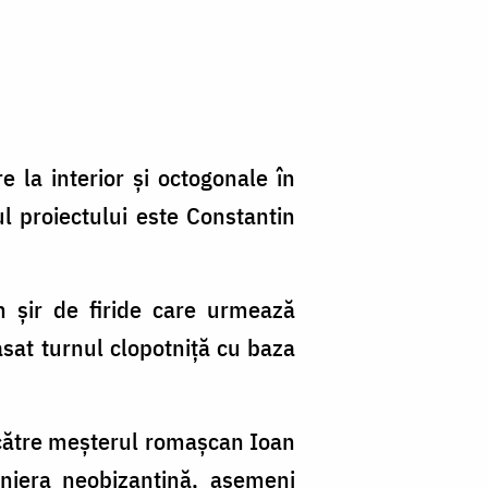
re la interior și octogonale în
tul proiectului este Constantin
un șir de firide care urmează
asat turnul clopotniță cu baza
e către meșterul romașcan Ioan
aniera neobizantină, asemeni