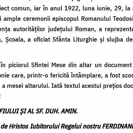
iect comun, iar în anul 1922, luna iunie, 29, l
ei ample ceremonii episcopul Romanului Teodosi
ța autorităților județului Roman, a reprezentanț
 Școala, a oficiat Sfânta Liturghie și slujba de
t în piciorul Sfintei Mese din altar un documen
onie care, printr-o fericită întâmplare, a fost s
re a mesei altarului. Iată textul acestui prețios d
:
FIULUI ȘI AL SF. DUH. AMIN.
și de Hristos Iubitorului Regelui nostru FERDINAND