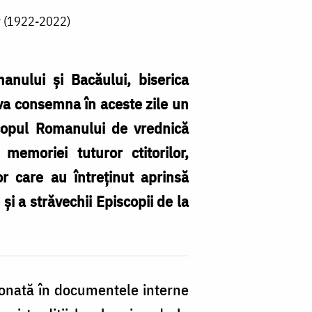
o
nar (1922-2022)
ct
d
anului și Bacăului, biserica
o
 va consemna în aceste zile un
la
scopul Romanului de vrednică
c
emoriei tuturor ctitorilor,
(
lor care au întreținut aprinsă
2
i a străvechii Episcopii de la
ionată în documentele interne