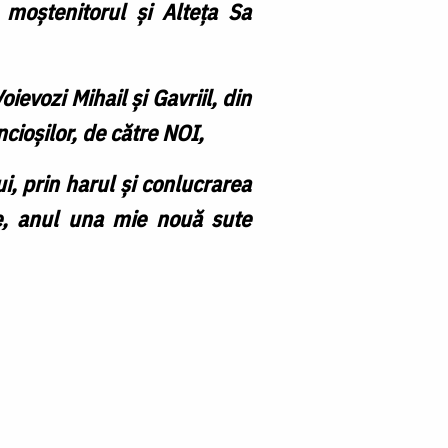
 moștenitorul și Alteța Sa
oievozi Mihail și Gavriil, din
cioșilor, de către NOI,
, prin harul și conlucrarea
e
, anul una mie nouă sute