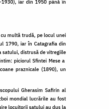
-1930), iar din 1950 până în
i cu multă trudă, pe locul unei
l 1790, iar în Catagrafia din
satului, distrusă de vitregiile
intim: piciorul Sfintei Mese a
 icoane praznicale (1890), un
iscopului Gherasim Safirin al
zboi mondial lucrările au fost
re locuitorii satului au dus la