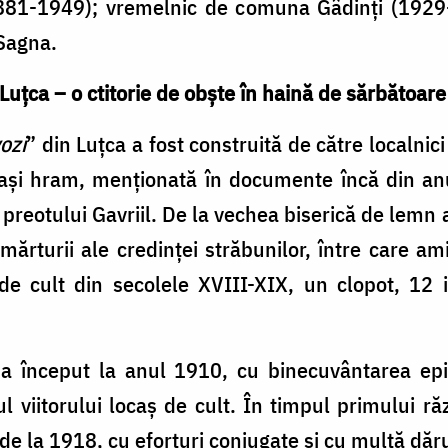
1881-1949); vremelnic de comuna Gâdinți (1929
Sagna.
n Luțca – o ctitorie de obște în haină de sărbătoare
vozi
” din Luțca a fost construită de către localnic
lași hram, menționată în documente încă din anu
eotului Gavriil. De la vechea biserică de lemn a 
ărturii ale credinței străbunilor, între care am
i de cult din secolele XVIII-XIX, un clopot, 12
i a început la anul 1910, cu binecuvântarea ep
ul viitorului locaș de cult. În timpul primului ră
de la 1918, cu eforturi conjugate și cu multă dărui