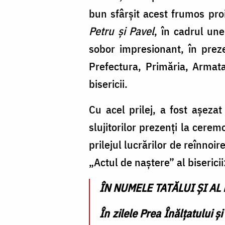
bun sfârșit acest frumos pro
Petru și Pavel
, în cadrul un
sobor impresionant, în prezen
Prefectura, Primăria, Armata,
bisericii.
Cu acel prilej, a fost așeza
slujitorilor prezenți la cerem
prilejul lucrărilor de reînnoi
„Actul de naștere” al bisericii
ÎN NUMELE TATĂLUI ȘI AL 
În zilele Prea Înălțatului 