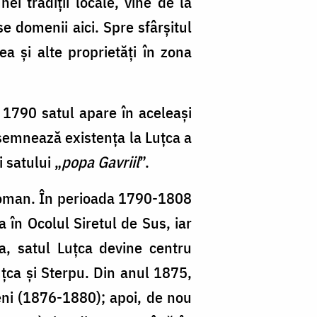
i tradiții locale, vine de la
se domenii aici. Spre sfârșitul
ea și alte proprietăți în zona
 1790 satul apare în aceleași
nsemnează existența la Luțca a
 satului „
popa Gavriil
”.
 Roman. În perioada 1790-1808
 în Ocolul Siretul de Sus, iar
a, satul Luțca devine centru
țca și Sterpu. Din anul 1875,
ni (1876-1880); apoi, de nou