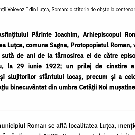
inții Voievozi” din Luțca, Roman: o ctitorie de obște la cente
sfințitului Părinte Ioachim, Arhiepiscopul Rom
tatea Luțca, comuna Sagna, Protopopiatul Roman,
sută de ani de la târnosirea ei de către epi
, la 29 iunie 1922; un prilej de cinstire a m
r și slujitorilor sfântului locaș, precum și a ce
ațiu binecuvântat din umbra Cetății Noi mușatine ș
nicipiul Roman se află localitatea Luțca, menț