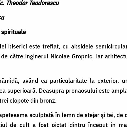
Ic. Theodor Teodorescu
cu
 spirituale
ei biserici este treflat, cu absidele semicircula
t de către inginerul Nicolae Gropnic, iar arhitec
ărămidă, având ca particularitate la exterior, 
rtea superioară. Deasupra pronaosului este ampl
rei clopote din bronz.
apeteasma sculptată în lemn de stejar și tei, d
ul de cult a fost pictat dintru început în m