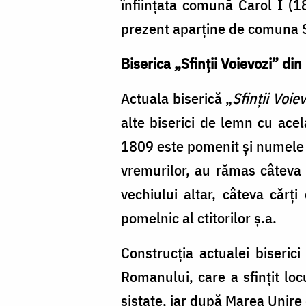
înființata comună Carol I (
prezent aparține de comuna 
Biserica „Sfinții Voievozi” di
Actuala biserică „
Sfinții Voie
alte biserici de lemn cu ace
1809 este pomenit și numele pr
vremurilor, au rămas câteva m
vechiului altar, câteva cărț
pomelnic al ctitorilor ș.a.
Construcția actualei biseric
Romanului, care a sfințit loc
sistate, iar după Marea Unire 