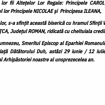
 lor fii Altețelor Lor Regale: Principele CAROL
ul lor Principele NICOLAE și Principesa ILEANA,
or, s-a sfințit această biserică cu hramul Sfinții V
ȚCA
, Județul ROMAN, ridicată cu cheltuiala credin
Dumnezeu, Smeritul Episcop al Eparhiei Romanului
viață Dătătorului Duh, astăzi
29 iunie / 12 iuli
 al Arhipăstoriei noastre al unsprezecelea an.