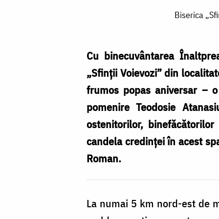
Biserica
Biserica „Sf
„Sfinții
Voievozi”
din
Cu binecuvântarea Înaltprea
Luțca,
„Sfinții Voievozi” din locali
Roman:
frumos popas aniversar – o 
o
pomenire Teodosie Atanasiu
ctitorie
ostenitorilor, binefăcătorilo
de
candela credinței în acest sp
obște
Roman.
la
centenar
La numai 5 km nord-est de mu
(1922-