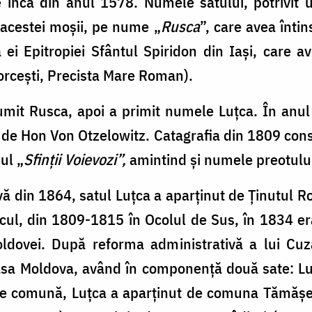
ncă din anul 1578. Numele satului, potrivit une
acestei moșii, pe nume „
Rusca
”, care avea întin
 ei Epitropiei Sfântul Spiridon din Iași, care av
orcești, Precista Mare Roman).
mit Rusca, apoi a primit numele Luțca. În anul
ă de Hon Von Otzelowitz. Catagrafia din 1809 co
ul „
Sfinții Voievozi”,
amintind și numele preotului
vă din 1864, satul Luțca a aparținut de Ținutul
ocul, din 1809-1815 în Ocolul de Sus, în 1834 era
dovei. După reforma administrativă a lui Cuz
asa Moldova, având în componență două sate: Lu
 de comună, Luțca a aparținut de comuna Tămășe