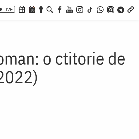
LIVE
06
oman: o ctitorie de
-2022)