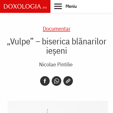
Skip
Meniu
to
main
Main
content
navigation
Documentar
„Vulpe” – biserica blănarilor
ieșeni
Nicolae Pintilie