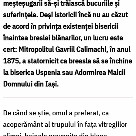
meșteșugarii să-și trăiască bucuriile și
b
Pr.
suferințele. Deși istoricii încă nu au căzut
i
Silviu
de acord în privința existenței bisericii
/
Cluci
înaintea breslei blănarilor, un lucru este
F
cert: Mitropolitul Gavriil Calimachi, în anul
P
1875, a statornicit ca breasla să se închine
S
C
la biserica Uspenia sau Adormirea Maicii
Domnului din Iași.
De când se știe, omul a preferat, ca
acoperământ al trupului în fața vitregiilor
climei, hainele provenite din blana