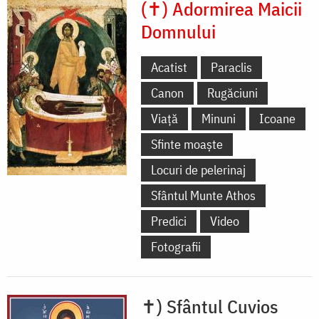
(✝) Adormirea Maicii
Domnului
Acatist
Paraclis
Canon
Rugăciuni
Viață
Minuni
Icoane
Sfinte moaște
Locuri de pelerinaj
Sfântul Munte Athos
Predici
Video
Fotografii
✝) Sfântul Cuvios