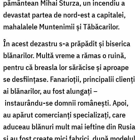
pământean Mihai Sturza, un incendiu a
devastat partea de nord-est a capitalei,
mahalalele Muntenimii și Tăbăcarilor.
În acest dezastru s-a prăpădit și biserica
blănarilor. Multă vreme a rămas o ruină,
pentru că breasla lor sărăcise și aproape
se desființase. Fanarioții, principalii clienți
ai blănarilor, au fost alungați –
instaurându-se domnii românești. Apoi,
au apărut comercianți specializați, care
aduceau blănuri mult mai ieftine din Rusia
și au fost create mici fabrici, după modelul