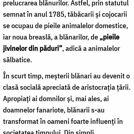
prelucrarea blănurilor. Astfel, prin statutul
semnat în anul 1785, tăbăcarii și cojocarii
se ocupau de pieile animalelor domestice,
iar noua breaslă, a blănarilor, de
„pieile
jivinelor din păduri”
, adică a animalelor
sălbatice.
În scurt timp, meșterii blănari au devenit o
clasă socială apreciată de aristocrația țării.
Apropiați ai domnilor și, mai ales, ai
doamnelor fanariote, blănarii s-au
transformat în oameni foarte influenți în
societatea timpului. Din simpli