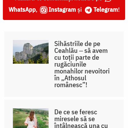
WhatsApp
,
Instagram
și
Telegram
!
Sihăstriile de pe
Ceahlău ‒ să avem
cu toții parte de
rugăciunile
monahilor nevoitori
în „Athosul
românesc”!
De ce se feresc
miresele să se
întâlnească una cu