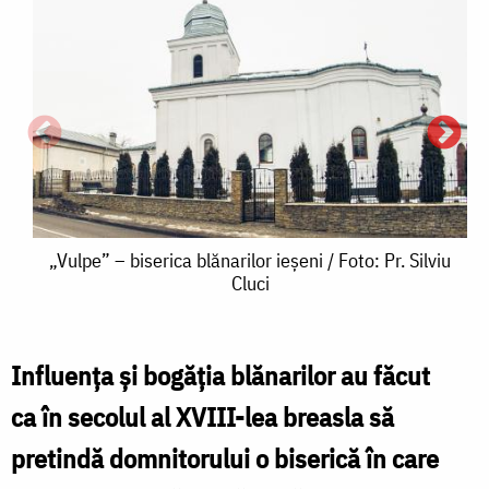
„Vulpe”
„Vulpe” – biserica blănarilor ieșeni / Foto: Pr. Silviu
Cluci
–
biserica
blănarilor
Influența și bogăția blănarilor au făcut
ieșeni
ca în secolul al XVIII-lea breasla să
/
pretindă domnitorului o biserică în care
b
Foto: