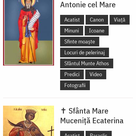
Antonie cel Mare
Acatist
Canon
Viață
Minuni
Icoane
Sfinte moaște
Locuri de pelerinaj
Sfântul Munte Athos
Predici
Video
Fotografii
✝ Sfânta Mare
Muceniță Ecaterina
Acatist
Paraclis