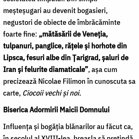
meșteșugari au devenit bogasieri,
negustori de obiecte de îmbrăcăminte
foarte fine:
„mătăsării de Veneția,
tulpanuri, panglice, rățele și horhote din
Lipsca, fesuri albe din Țarigrad, șaluri de
Iran și felurite diamaticale”
, așa cum
precizează Nicolae Filimon în cunoscuta sa
carte,
Ciocoii vechi și noi.
Biserica Adormirii Maicii Domnului
Influența și bogăția blănarilor au făcut ca,
în secolul al XVIII-lea, breasla să pretindă