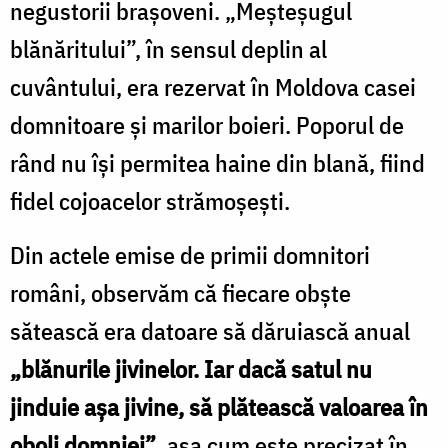
negustorii brașoveni. „Meșteșugul
blănăritului”, în sensul deplin al
cuvântului, era rezervat în Moldova casei
domnitoare și marilor boieri. Poporul de
rând nu își permitea haine din blană, fiind
fidel cojoacelor strămoșești.
Din actele emise de primii domnitori
români, observăm că fiecare obște
sătească era datoare să dăruiască anual
„blănurile jivinelor. Iar dacă satul nu
jinduie așa jivine, să plătească valoarea în
oboli domniei”
, așa cum este precizat în