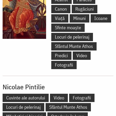
Canon
Rugăciuni
Viață
Minuni
Icoane
Sfinte moaște
Locuri de pelerinaj
Sfântul Munte Athos
Predici
Video
Fotografii
Nicolae Pintilie
Cuvinte ale autorului
Video
Fotografii
Locuri de pelerinaj
Sfântul Munte Athos