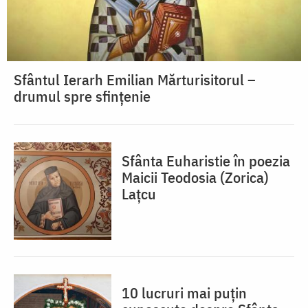
Sfântul Ierarh Emilian Mărturisitorul –
drumul spre sfințenie
Sfânta Euharistie în poezia
Maicii Teodosia (Zorica)
Lațcu
10 lucruri mai puțin