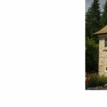
Biserica
–