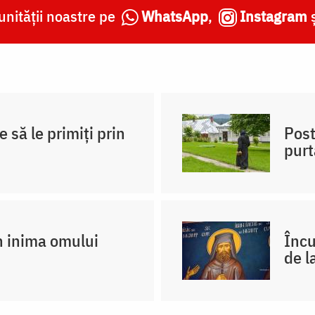
nității noastre pe
WhatsApp
,
Instagram
e să le primiți prin
Post
purt
n inima omului
Încu
de l