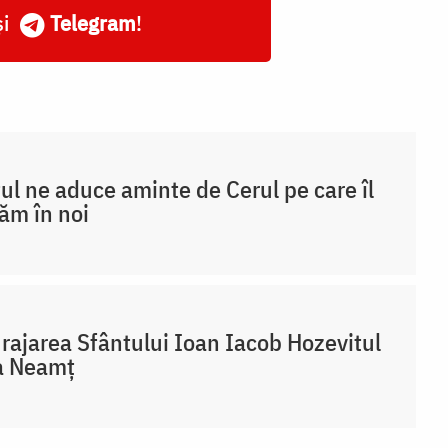
și
Telegram
!
ul ne aduce aminte de Cerul pe care îl
ăm în noi
rajarea Sfântului Ioan Iacob Hozevitul
a Neamț