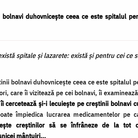
i bol­navi duhovnicește ceea ce este spitalul pe
xistă spitale și lazarete: există și pentru cei ce s
inii bol­navi duhovnicește ceea ce este spitalul p
ori, care îi vizitează pe cei bolnavi, îi exa­minează
îi cercetează și-i lecuiește pe creștinii bolnavi 
 poate împiedica lucrarea medicamentelor pe c
cește creștinilor să se înfrâneze de la tot c
icei mân­tuiri...