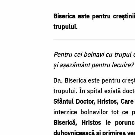
Spital
duhovnicesc
Biserica este pentru creștini
/
trupului.
Foto:
Florentina
Pentru cei bolnavi cu trupul e
Mardare
și așezământ pentru lecuire?
Da. Biserica este pentru creșt
trupului. În spital exis­tă doct
Sfântul Doctor, Hristos, Care 
interzice bolnavilor tot ce
Biserică, Hristos le porun
duhovnicească și primirea veșn