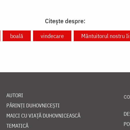
Citește despre:
boală
vindecare
Mântuitorul nostru I
AUTORI
PĂRINȚI DUHOVNICEȘTI
DE
MAICI CU VIAȚĂ DUHOVNICEASCĂ
PO
TEMATICĂ