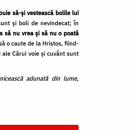
ebuie să-și ves­tească bolile lui
sunt și boli de nevindecat; în
os să nu vrea și să nu o poată
să o caute de la Hristos, fiind­
 ale Cărui voie și cu­vânt sunt
vnicească adunată din lume
,