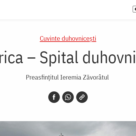
Cuvinte duhovnicești
rica – Spital duhovn
Preasfințitul Ieremia Zăvorâtul