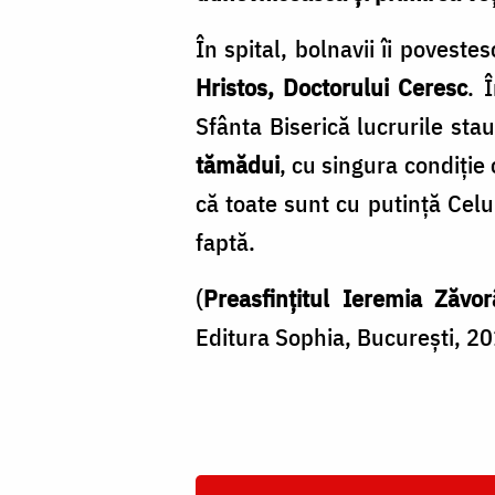
În spital, bolnavii îi poveste
Hristos, Doctorului Ceresc
. 
Sfânta Biserică lucruri­le stau
tămădui
, cu singura condiție 
că toate sunt cu putință Celui
faptă.
(
Preasfințitul Ieremia Zăvor
Editura Sophia, București, 20