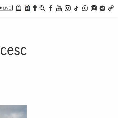
LIVE
08
icesc