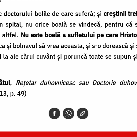
sc doctorului bolile de care suferă; și
creștinii tr
În spital, nu orice boală se vindecă, pentru că 
 altfel.
Nu este boală a sufletului pe care Hrist
ca și bolnavul să vrea aceasta, și s-o dorească și 
 la ale cărui cuvânt și poruncă toate se supun și
âtul
,
Rețetar duhovnicesc sau Doctorie duho
13, p. 49)