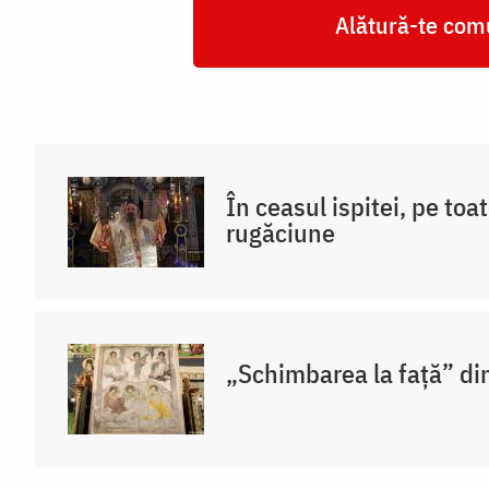
Alătură-te comu
În ceasul ispitei, pe toat
rugăciune
„Schimbarea la față” di