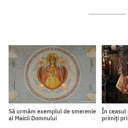
Să urmăm exemplul de smerenie
În ceasul 
al Maicii Domnului
primiți pr