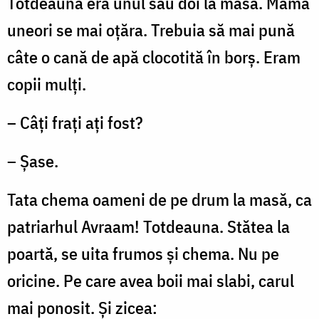
Totdeauna era unul sau doi la masă. Mama
uneori se mai oțăra. Trebuia să mai pună
câte o cană de apă clocotită în borș. Eram
copii mulți.
– Câți frați ați fost?
– Șase.
Tata chema oameni de pe drum la masă, ca
patriarhul Avraam! Totdeauna. Stătea la
poartă, se uita frumos și chema. Nu pe
oricine. Pe care avea boii mai slabi, carul
mai ponosit. Și zicea: