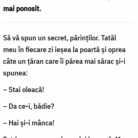
mai ponosit.
noi
Să vă spun un secret, părinţilor. Tatăl
meu în fiecare zi ieşea la poartă și oprea
câte un țăran care îi părea mai sărac și-i
spunea:
– Stai oleacă!
– Da ce-i, bădie?
– Hai și-i mânca!