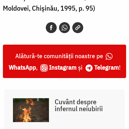
Moldovei, Chișinău, 1995, p. 95)
Alătură-te comunității noastre pe
WhatsApp
,
Instagram
și
Telegram
!
Cuvânt despre
infernul neiubirii