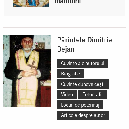
mântuirii
Părintele Dimitrie
Bejan
Cuvinte ale autorului
Biografie
Cuvinte duhovnicești
Video
Fotografii
Locuri de pelerinaj
Articole despre autor