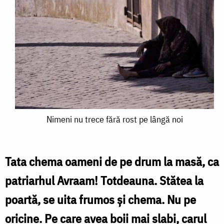
Nimeni
Nimeni nu trece fără rost pe lângă noi
nu
trece
Tata chema oameni de pe drum la masă, ca
fără
patriarhul Avraam! Totdeauna. Stătea la
rost
poartă, se uita frumos şi chema. Nu pe
pe
oricine. Pe care avea boii mai slabi, carul
lângă