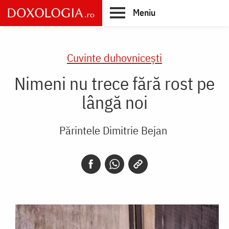
Skip
Meniu
to
main
Main
content
navigation
Cuvinte duhovnicești
Nimeni nu trece fără rost pe
lângă noi
Părintele Dimitrie Bejan