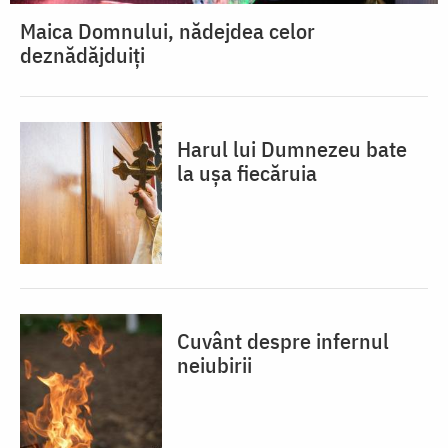
Maica Domnului, nădejdea celor
deznădăjduiți
Harul lui Dumnezeu bate
la ușa fiecăruia
Cuvânt despre infernul
neiubirii