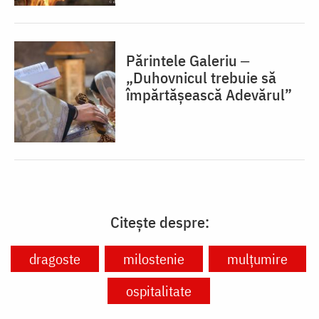
Părintele Galeriu ‒
„Duhovnicul trebuie să
împărtășească Adevărul”
Citește despre:
dragoste
milostenie
mulțumire
ospitalitate