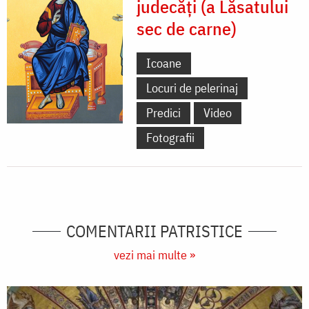
judecăți (a Lăsatului
sec de carne)
Icoane
Locuri de pelerinaj
Predici
Video
Fotografii
COMENTARII PATRISTICE
vezi mai multe »