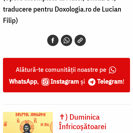
traducere pentru Doxologia.ro de Lucian
Filip)
Alătură-te comunității noastre pe
WhatsApp
,
Instagram
și
Telegram
!
✝) Duminica
Înfricoșătoarei