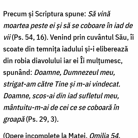
Precum și Scriptura spune:
Să vină
moartea peste ei şi să se coboare în iad de
vii
(Ps. 54, 16). Venind prin cuvântul Său, îi
scoate din temnița iadului și-i eliberează
din robia diavolului iar ei Îi mulțumesc,
spunând:
Doamne, Dumnezeul meu,
strigat-am către Tine şi m-ai vindecat.
Doamne, scos-ai din iad sufletul meu,
mântuitu-m-ai de cei ce se coboară în
groapă
(Ps. 29, 3)
.
(Opere incomplete la Matei,
Omilia 54,