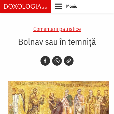
Skip
Meniu
to
main
Main
content
navigation
Comentarii patristice
Bolnav sau în temniță