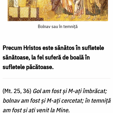
Bolnav
Bolnav sau în temniță
sau
în
Precum Hristos este sănătos în sufletele
temniță
sănătoase, la fel suferă de boală în
sufletele păcătoase.
(Mt. 25, 36)
Gol am fost şi M-aţi îmbrăcat;
bolnav am fost şi M-aţi cercetat; în temniţă
am fost şi aţi venit la Mine.