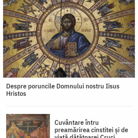
Despre poruncile Domnului nostru Iisus
Hristos
Cuvântare întru
preamărirea cinstitei și de
viață dătătoarei Cruci